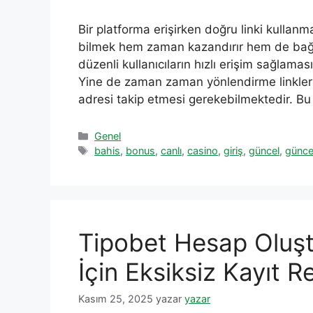
Bir platforma erişirken doğru linki kullan
bilmek hem zaman kazandırır hem de bağla
düzenli kullanıcıların hızlı erişim sağlaması
Yine de zaman zaman yönlendirme linkleri 
adresi takip etmesi gerekebilmektedir. B
Kategoriler
Genel
Etiketler
bahis
,
bonus
,
canlı
,
casino
,
giriş
,
güncel
,
güncel
Tipobet Hesap Oluştu
İçin Eksiksiz Kayıt R
Kasım 25, 2025
yazar
yazar