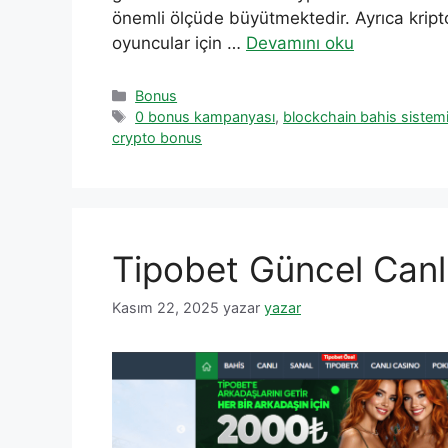
önemli ölçüde büyütmektedir. Ayrıca kript
oyuncular için …
Devamını oku
Kategoriler
Bonus
Etiketler
0 bonus kampanyası
,
blockchain bahis sistem
crypto bonus
Tipobet Güncel Canlı
Kasım 22, 2025
yazar
yazar