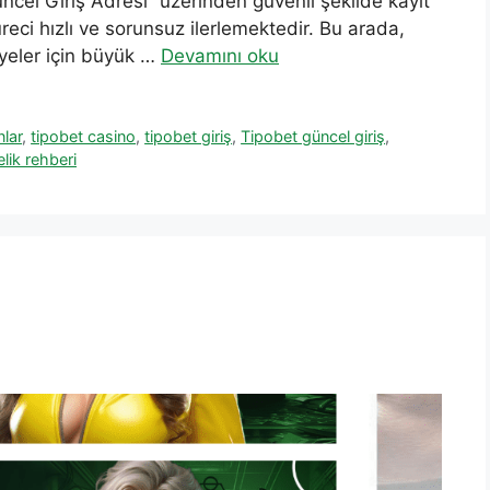
ncel Giriş Adresi” üzerinden güvenli şekilde kayıt
reci hızlı ve sorunsuz ilerlemektedir. Bu arada,
üyeler için büyük …
Devamını oku
nlar
,
tipobet casino
,
tipobet giriş
,
Tipobet güncel giriş
,
lik rehberi