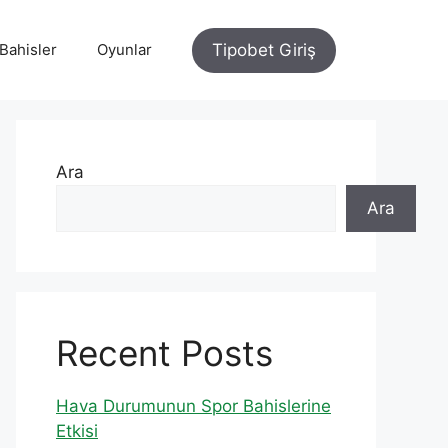
Tipobet Giriş
Bahisler
Oyunlar
Ara
Ara
Recent Posts
Hava Durumunun Spor Bahislerine
Etkisi