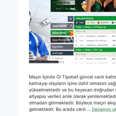
Maçın İçinde Ol Tipobet güncel canlı bahis
kalmayıp olayların içine dahil olmasını s
yükselmektedir ve bu heyecan doğrudan o
altyapısı verileri anlık olarak yenilemekted
olmadan görmektedir. Böylece maçın akış
gelmektedir. Bu arada canlı …
Devamını o