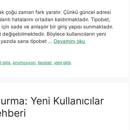
mak çoğu zaman fark yaratır. Çünkü güncel adresi
ntı hatalarını ortadan kaldırmaktadır. Tipobet,
 için sade ve anlaşılır bir giriş yapısı sunmaktadır.
değişebilmektedir. Böylece kullanıcıların yeni
u yazıda sana tipobet …
Devamını oku
 giriş
,
promosyon
,
tipobet
,
yeni giriş
rma: Yeni Kullanıcılar
ehberi