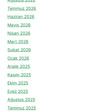
Ağustos 2026
Temmuz 2026
Haziran 2026
Mayıs 2026
Nisan 2026
Mart 2026
Şubat 2026
Ocak 2026
Aralık 2025
Kasım 2025
Ekim 2025
Eylül 2025
Ağustos 2025
Temmuz 2025