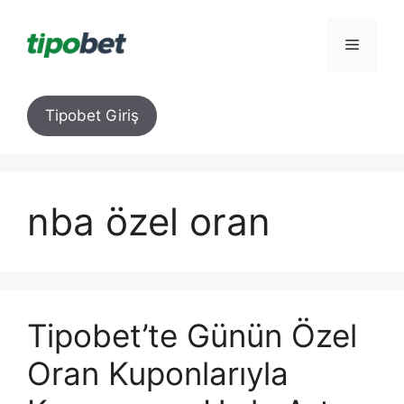
İçeriğe
atla
Menü
Tipobet Giriş
nba özel oran
Tipobet’te Günün Özel
Oran Kuponlarıyla