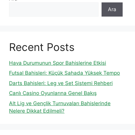
Ara
Recent Posts
Hava Durumunun Spor Bahislerine Etkisi
Futsal Bahisleri: Küçük Sahada Yüksek Tempo
Darts Bahisleri: Leg ve Set Sistemi Rehberi
Canlı Casino Oyunlarına Genel Bakış
Alt Lig ve Gençlik Turnuvaları Bahislerinde
Nelere Dikkat Edilmeli?