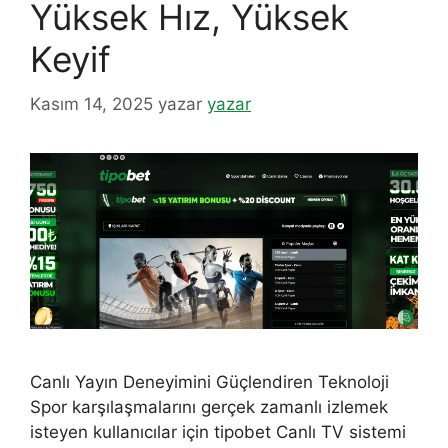
Yüksek Hız, Yüksek
Keyif
Kasım 14, 2025
yazar
yazar
Canlı Yayın Deneyimini Güçlendiren Teknoloji
Spor karşılaşmalarını gerçek zamanlı izlemek
isteyen kullanıcılar için tipobet Canlı TV sistemi