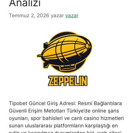
Analizi
Temmuz 2, 2026
yazar
yazar
Tipobet Güncel Giriş Adresi: Resmi Bağlantılara
Güvenli Erişim Metotları Türkiye’de online şans
oyunları, spor bahisleri ve canlı casino hizmetleri
sunan uluslararası platformların karşılaştığı en