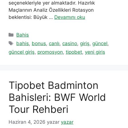
seçenekleriyle yer almaktadır. Hazırlık
Maçlarının Analiz Özellikleri Rotasyon
beklentisi: Büyük …
Devamını oku
Kategoriler
Bahis
Etiketler
bahis
,
bonus
,
canlı
,
casino
,
giriş
,
güncel
,
güncel giriş
,
promosyon
,
tipobet
,
yeni giriş
Tipobet Badminton
Bahisleri: BWF World
Tour Rehberi
Haziran 4, 2026
yazar
yazar