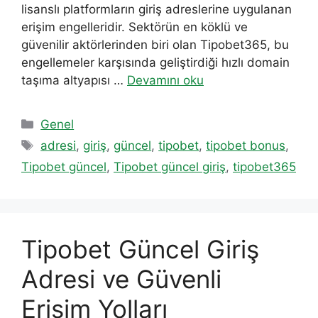
lisanslı platformların giriş adreslerine uygulanan
erişim engelleridir. Sektörün en köklü ve
güvenilir aktörlerinden biri olan Tipobet365, bu
engellemeler karşısında geliştirdiği hızlı domain
taşıma altyapısı …
Devamını oku
Kategoriler
Genel
Etiketler
adresi
,
giriş
,
güncel
,
tipobet
,
tipobet bonus
,
Tipobet güncel
,
Tipobet güncel giriş
,
tipobet365
Tipobet Güncel Giriş
Adresi ve Güvenli
Erişim Yolları