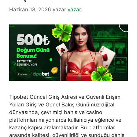
Haziran 18, 2026
yazar
yazar
Tipobet Güncel Giriş Adresi ve Güvenli Erişim
Yolları Giriş ve Genel Bakış Günümüz dijital
dünyasında, çevrimiçi bahis ve casino
platformları milyonlarca kullanıcıya eğlence ve
kazanç kapısı aralamaktadır. Bu platformlar
arasında kalitesi, güvenilirliği ve sunduğu geniş