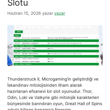
Slotu
Haziran 15, 2026
yazar
yazar
Thunderstruck II, Microgaming’in geliştirdiği ve
İskandinav mitolojisinden ilham alarak
hazırlanan efsanevi bir slot oyunudur. Thor,
Odin, Loki ve Valkyrie gibi mitolojik karakterleri
bünyesinde barındıran oyun, Great Hall of Spins
adıyla bilinen benzersiz freespin