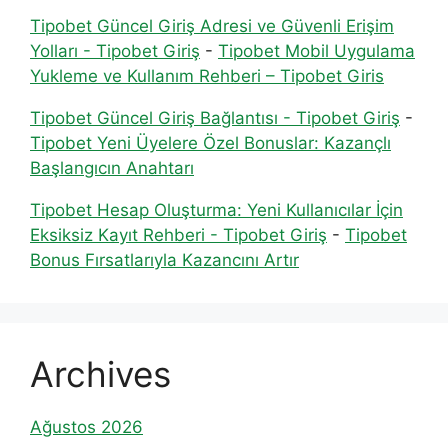
Tipobet Güncel Giriş Adresi ve Güvenli Erişim
Yolları - Tipobet Giriş
-
Tipobet Mobil Uygulama
Yukleme ve Kullanım Rehberi – Tipobet Giris
Tipobet Güncel Giriş Bağlantısı - Tipobet Giriş
-
Tipobet Yeni Üyelere Özel Bonuslar: Kazançlı
Başlangıcın Anahtarı
Tipobet Hesap Oluşturma: Yeni Kullanıcılar İçin
Eksiksiz Kayıt Rehberi - Tipobet Giriş
-
Tipobet
Bonus Fırsatlarıyla Kazancını Artır
Archives
Ağustos 2026