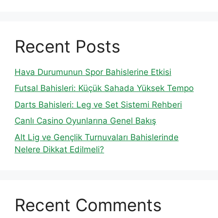
Recent Posts
Hava Durumunun Spor Bahislerine Etkisi
Futsal Bahisleri: Küçük Sahada Yüksek Tempo
Darts Bahisleri: Leg ve Set Sistemi Rehberi
Canlı Casino Oyunlarına Genel Bakış
Alt Lig ve Gençlik Turnuvaları Bahislerinde
Nelere Dikkat Edilmeli?
Recent Comments