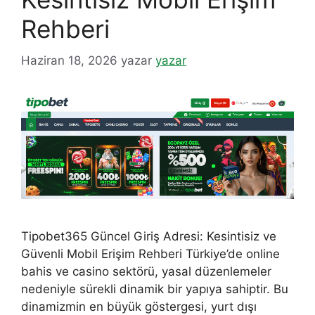
Rehberi
Haziran 18, 2026
yazar
yazar
Tipobet365 Güncel Giriş Adresi: Kesintisiz ve
Güvenli Mobil Erişim Rehberi Türkiye’de online
bahis ve casino sektörü, yasal düzenlemeler
nedeniyle sürekli dinamik bir yapıya sahiptir. Bu
dinamizmin en büyük göstergesi, yurt dışı