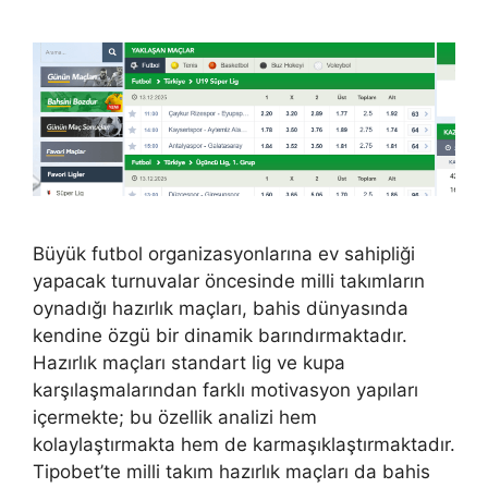
Büyük futbol organizasyonlarına ev sahipliği
yapacak turnuvalar öncesinde milli takımların
oynadığı hazırlık maçları, bahis dünyasında
kendine özgü bir dinamik barındırmaktadır.
Hazırlık maçları standart lig ve kupa
karşılaşmalarından farklı motivasyon yapıları
içermekte; bu özellik analizi hem
kolaylaştırmakta hem de karmaşıklaştırmaktadır.
Tipobet’te milli takım hazırlık maçları da bahis