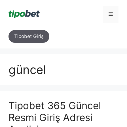
İçeriğe
atla
Menü
Tipobet Giriş
güncel
Tipobet 365 Güncel
Resmi Giriş Adresi