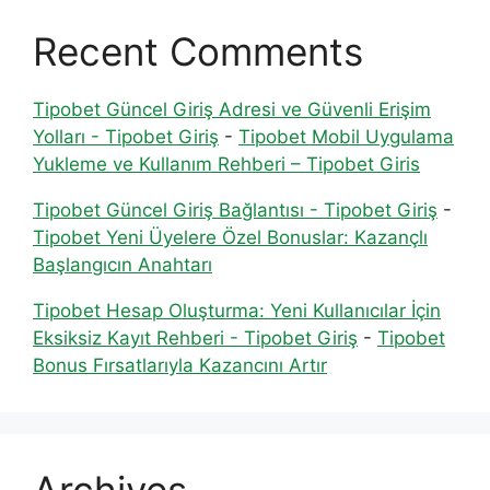
Recent Comments
Tipobet Güncel Giriş Adresi ve Güvenli Erişim
Yolları - Tipobet Giriş
-
Tipobet Mobil Uygulama
Yukleme ve Kullanım Rehberi – Tipobet Giris
Tipobet Güncel Giriş Bağlantısı - Tipobet Giriş
-
Tipobet Yeni Üyelere Özel Bonuslar: Kazançlı
Başlangıcın Anahtarı
Tipobet Hesap Oluşturma: Yeni Kullanıcılar İçin
Eksiksiz Kayıt Rehberi - Tipobet Giriş
-
Tipobet
Bonus Fırsatlarıyla Kazancını Artır