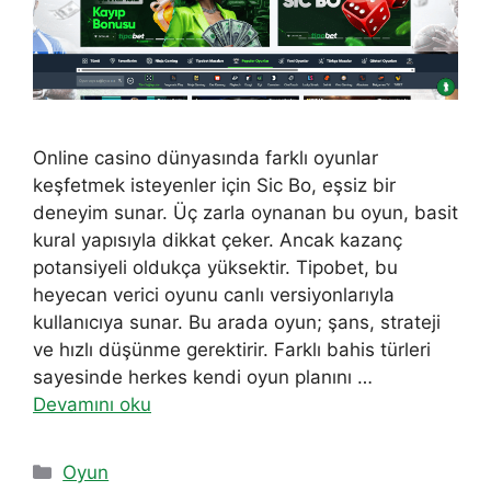
Online casino dünyasında farklı oyunlar
keşfetmek isteyenler için Sic Bo, eşsiz bir
deneyim sunar. Üç zarla oynanan bu oyun, basit
kural yapısıyla dikkat çeker. Ancak kazanç
potansiyeli oldukça yüksektir. Tipobet, bu
heyecan verici oyunu canlı versiyonlarıyla
kullanıcıya sunar. Bu arada oyun; şans, strateji
ve hızlı düşünme gerektirir. Farklı bahis türleri
sayesinde herkes kendi oyun planını …
Devamını oku
Kategoriler
Oyun