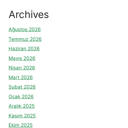
Archives
Ağustos 2026
Temmuz 2026
Haziran 2026
Mayıs 2026
Nisan 2026
Mart 2026
Şubat 2026
Ocak 2026
Aralık 2025
Kasım 2025
Ekim 2025