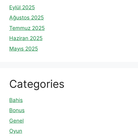
Eylül 2025
Ağustos 2025
Temmuz 2025
Haziran 2025
Mayıs 2025
Categories
Bahis
Bonus
Genel
Oyun