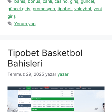
Etiketler
bahis
,
bonus
,
canlı
,
casino
,
giriş
,
güncel
,
güncel giriş
,
promosyon
,
tipobet
,
voleybol
,
yeni
giriş
Yorum yap
Tipobet Basketbol
Bahisleri
Temmuz 29, 2025
yazar
yazar