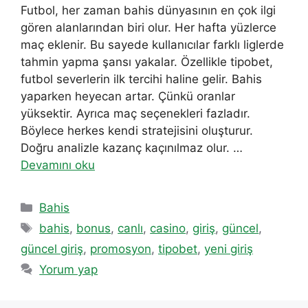
Futbol, her zaman bahis dünyasının en çok ilgi
gören alanlarından biri olur. Her hafta yüzlerce
maç eklenir. Bu sayede kullanıcılar farklı liglerde
tahmin yapma şansı yakalar. Özellikle tipobet,
futbol severlerin ilk tercihi haline gelir. Bahis
yaparken heyecan artar. Çünkü oranlar
yüksektir. Ayrıca maç seçenekleri fazladır.
Böylece herkes kendi stratejisini oluşturur.
Doğru analizle kazanç kaçınılmaz olur. …
Devamını oku
Kategoriler
Bahis
Etiketler
bahis
,
bonus
,
canlı
,
casino
,
giriş
,
güncel
,
güncel giriş
,
promosyon
,
tipobet
,
yeni giriş
Yorum yap