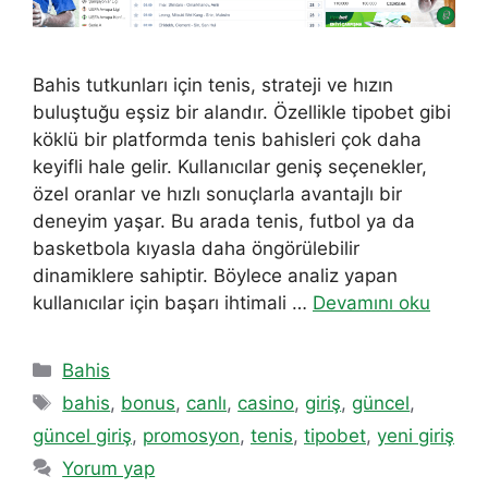
Bahis tutkunları için tenis, strateji ve hızın
buluştuğu eşsiz bir alandır. Özellikle tipobet gibi
köklü bir platformda tenis bahisleri çok daha
keyifli hale gelir. Kullanıcılar geniş seçenekler,
özel oranlar ve hızlı sonuçlarla avantajlı bir
deneyim yaşar. Bu arada tenis, futbol ya da
basketbola kıyasla daha öngörülebilir
dinamiklere sahiptir. Böylece analiz yapan
kullanıcılar için başarı ihtimali …
Devamını oku
Kategoriler
Bahis
Etiketler
bahis
,
bonus
,
canlı
,
casino
,
giriş
,
güncel
,
güncel giriş
,
promosyon
,
tenis
,
tipobet
,
yeni giriş
Yorum yap