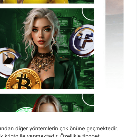
çısından diğer yöntemlerin çok önüne geçmektedir.
k kripto ile yapmaktadır. Özellikle tipobet