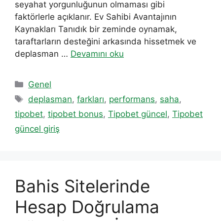
seyahat yorgunluğunun olmaması gibi
faktörlerle açıklanır. Ev Sahibi Avantajının
Kaynakları Tanıdık bir zeminde oynamak,
taraftarların desteğini arkasında hissetmek ve
deplasman …
Devamını oku
Kategoriler
Genel
Etiketler
deplasman
,
farkları
,
performans
,
saha
,
tipobet
,
tipobet bonus
,
Tipobet güncel
,
Tipobet
güncel giriş
Bahis Sitelerinde
Hesap Doğrulama