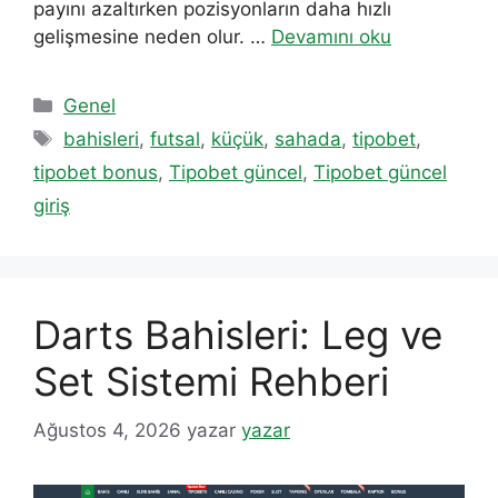
payını azaltırken pozisyonların daha hızlı
gelişmesine neden olur. …
Devamını oku
Kategoriler
Genel
Etiketler
bahisleri
,
futsal
,
küçük
,
sahada
,
tipobet
,
tipobet bonus
,
Tipobet güncel
,
Tipobet güncel
giriş
Darts Bahisleri: Leg ve
Set Sistemi Rehberi
Ağustos 4, 2026
yazar
yazar