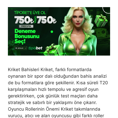
Kriket Bahisleri Kriket, farklı formatlarda
oynanan bir spor dalı olduğundan bahis analizi
de bu formatlara göre şekillenir. Kısa süreli T20
karşılaşmaları hızlı tempolu ve agresif oyun
gerektirirken, çok günlük test maçları daha
stratejik ve sabırlı bir yaklaşımı öne çıkarır.
Oyuncu Rollerinin Önemi Kriket takımlarında
vurucu, atıcı ve alan oyuncusu gibi farklı roller