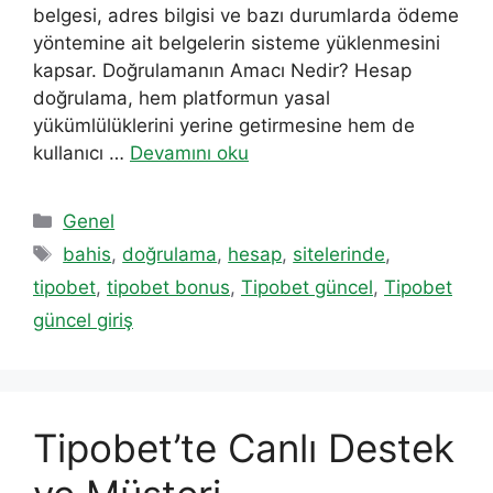
belgesi, adres bilgisi ve bazı durumlarda ödeme
yöntemine ait belgelerin sisteme yüklenmesini
kapsar. Doğrulamanın Amacı Nedir? Hesap
doğrulama, hem platformun yasal
yükümlülüklerini yerine getirmesine hem de
kullanıcı …
Devamını oku
Kategoriler
Genel
Etiketler
bahis
,
doğrulama
,
hesap
,
sitelerinde
,
tipobet
,
tipobet bonus
,
Tipobet güncel
,
Tipobet
güncel giriş
Tipobet’te Canlı Destek