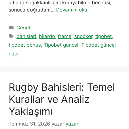
altında soğukkanlılığını koruyabilme becerisi,
sonucu doğrudan …
Devamını oku
Kategoriler
Genel
Etiketler
bahisleri
,
bilardo
,
frame
,
snooker
,
tipobet
,
tipobet bonus
,
Tipobet güncel
,
Tipobet güncel
giriş
Rugby Bahisleri: Temel
Kurallar ve Analiz
Yaklaşımı
Temmuz 31, 2026
yazar
yazar