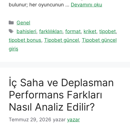
bulunur; her oyuncunun …
Devamını oku
Kategoriler
Genel
Etiketler
bahisleri
,
farklılıkları
,
format
,
kriket
,
tipobet
,
tipobet bonus
,
Tipobet güncel
,
Tipobet güncel
giriş
İç Saha ve Deplasman
Performans Farkları
Nasıl Analiz Edilir?
Temmuz 29, 2026
yazar
yazar