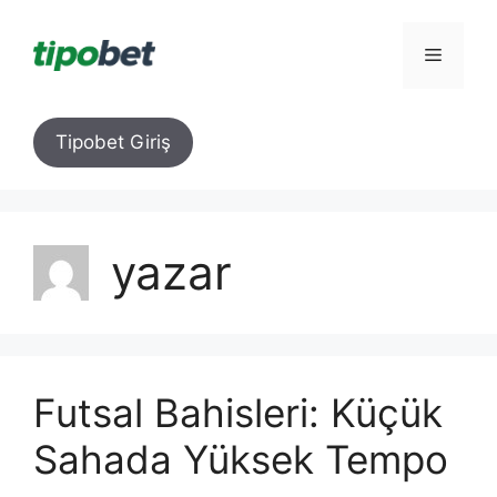
İçeriğe
atla
Menü
Tipobet Giriş
yazar
Futsal Bahisleri: Küçük
Sahada Yüksek Tempo