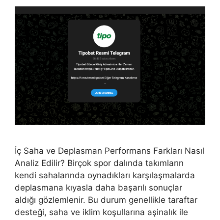
İç Saha ve Deplasman Performans Farkları Nasıl
Analiz Edilir? Birçok spor dalında takımların
kendi sahalarında oynadıkları karşılaşmalarda
deplasmana kıyasla daha başarılı sonuçlar
aldığı gözlemlenir. Bu durum genellikle taraftar
desteği, saha ve iklim koşullarına aşinalık ile