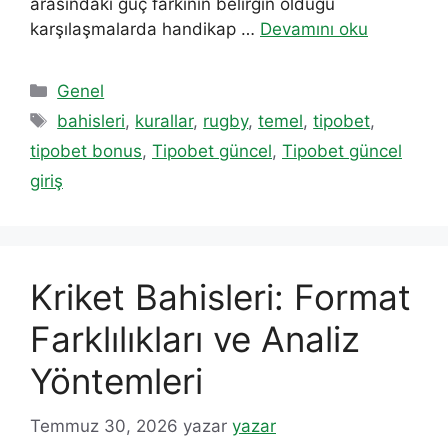
arasındaki güç farkının belirgin olduğu
karşılaşmalarda handikap …
Devamını oku
Kategoriler
Genel
Etiketler
bahisleri
,
kurallar
,
rugby
,
temel
,
tipobet
,
tipobet bonus
,
Tipobet güncel
,
Tipobet güncel
giriş
Kriket Bahisleri: Format
Farklılıkları ve Analiz
Yöntemleri
Temmuz 30, 2026
yazar
yazar