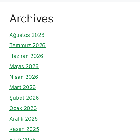
Archives
Ağustos 2026
Temmuz 2026
Haziran 2026
Mayıs 2026
Nisan 2026
Mart 2026
Şubat 2026
Ocak 2026
Aralık 2025
Kasım 2025
Ekim 2025