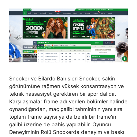
Snooker ve Bilardo Bahisleri Snooker, sakin
görünümüne rağmen yüksek konsantrasyon ve
teknik hassasiyet gerektiren bir spor dalıdır.
Karşılaşmalar frame adı verilen bölümler halinde
oynandığından, maç galibi tahmininin yanı sıra
toplam frame sayısı ya da belirli bir frame’in
galibi üzerine de bahis yapılabilir. Oyuncu
Deneyiminin Rolü Snookerda deneyim ve baskı