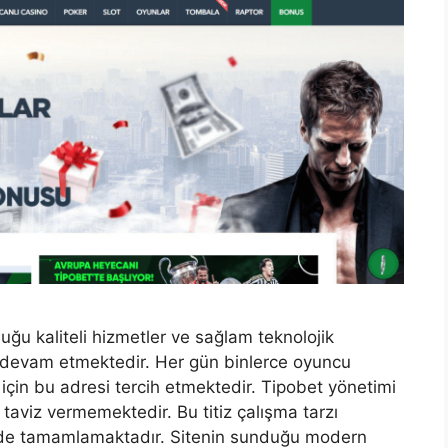
u kaliteli hizmetler ve sağlam teknolojik
ye devam etmektedir. Her gün binlerce oyuncu
için bu adresi tercih etmektedir. Tipobet yönetimi
r taviz vermemektedir. Bu titiz çalışma tarzı
çinde tamamlamaktadır. Sitenin sunduğu modern