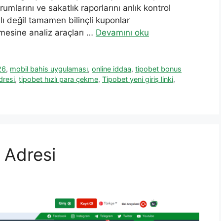
mlarını ve sakatlık raporlarını anlık kontrol
ı değil tamamen bilinçli kuponlar
mesine analiz araçları …
Devamını oku
26
,
mobil bahis uygulaması
,
online iddaa
,
tipobet bonus
dresi
,
tipobet hızlı para çekme
,
Tipobet yeni giriş linki
,
 Adresi