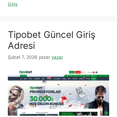
Giriş
Tipobet Güncel Giriş
Adresi
Şubat 7, 2026
yazar
yazar