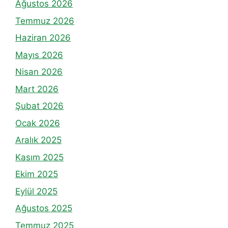
Ağustos 2026
Temmuz 2026
Haziran 2026
Mayıs 2026
Nisan 2026
Mart 2026
Şubat 2026
Ocak 2026
Aralık 2025
Kasım 2025
Ekim 2025
Eylül 2025
Ağustos 2025
Temmuz 2025