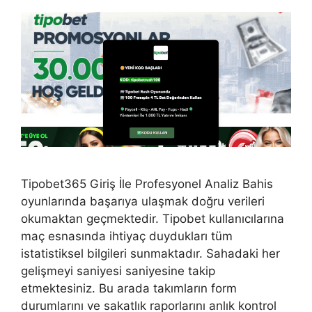
Tipobet365 Giriş İle Profesyonel Analiz Bahis
oyunlarında başarıya ulaşmak doğru verileri
okumaktan geçmektedir. Tipobet kullanıcılarına
maç esnasında ihtiyaç duydukları tüm
istatistiksel bilgileri sunmaktadır. Sahadaki her
gelişmeyi saniyesi saniyesine takip
etmektesiniz. Bu arada takımların form
durumlarını ve sakatlık raporlarını anlık kontrol