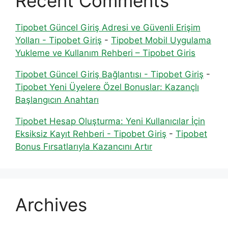
Recent Comments
Tipobet Güncel Giriş Adresi ve Güvenli Erişim
Yolları - Tipobet Giriş
-
Tipobet Mobil Uygulama
Yukleme ve Kullanım Rehberi – Tipobet Giris
Tipobet Güncel Giriş Bağlantısı - Tipobet Giriş
-
Tipobet Yeni Üyelere Özel Bonuslar: Kazançlı
Başlangıcın Anahtarı
Tipobet Hesap Oluşturma: Yeni Kullanıcılar İçin
Eksiksiz Kayıt Rehberi - Tipobet Giriş
-
Tipobet
Bonus Fırsatlarıyla Kazancını Artır
Archives