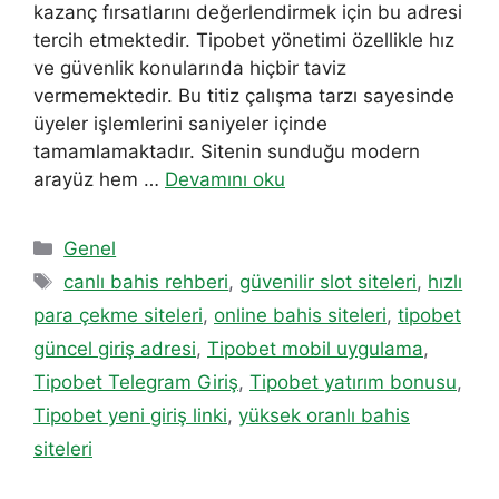
kazanç fırsatlarını değerlendirmek için bu adresi
tercih etmektedir. Tipobet yönetimi özellikle hız
ve güvenlik konularında hiçbir taviz
vermemektedir. Bu titiz çalışma tarzı sayesinde
üyeler işlemlerini saniyeler içinde
tamamlamaktadır. Sitenin sunduğu modern
arayüz hem …
Devamını oku
Kategoriler
Genel
Etiketler
canlı bahis rehberi
,
güvenilir slot siteleri
,
hızlı
para çekme siteleri
,
online bahis siteleri
,
tipobet
güncel giriş adresi
,
Tipobet mobil uygulama
,
Tipobet Telegram Giriş
,
Tipobet yatırım bonusu
,
Tipobet yeni giriş linki
,
yüksek oranlı bahis
siteleri