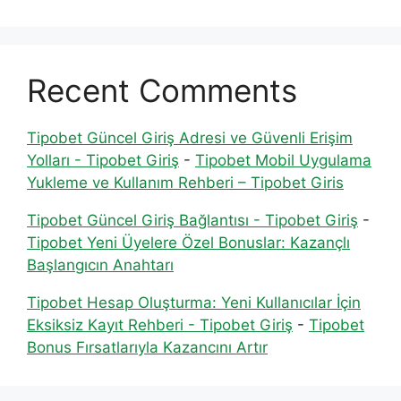
Recent Comments
Tipobet Güncel Giriş Adresi ve Güvenli Erişim
Yolları - Tipobet Giriş
-
Tipobet Mobil Uygulama
Yukleme ve Kullanım Rehberi – Tipobet Giris
Tipobet Güncel Giriş Bağlantısı - Tipobet Giriş
-
Tipobet Yeni Üyelere Özel Bonuslar: Kazançlı
Başlangıcın Anahtarı
Tipobet Hesap Oluşturma: Yeni Kullanıcılar İçin
Eksiksiz Kayıt Rehberi - Tipobet Giriş
-
Tipobet
Bonus Fırsatlarıyla Kazancını Artır