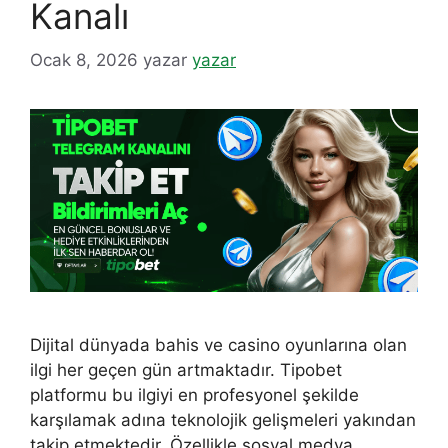
Kanalı
Ocak 8, 2026
yazar
yazar
Dijital dünyada bahis ve casino oyunlarına olan
ilgi her geçen gün artmaktadır. Tipobet
platformu bu ilgiyi en profesyonel şekilde
karşılamak adına teknolojik gelişmeleri yakından
takip etmektedir. Özellikle sosyal medya