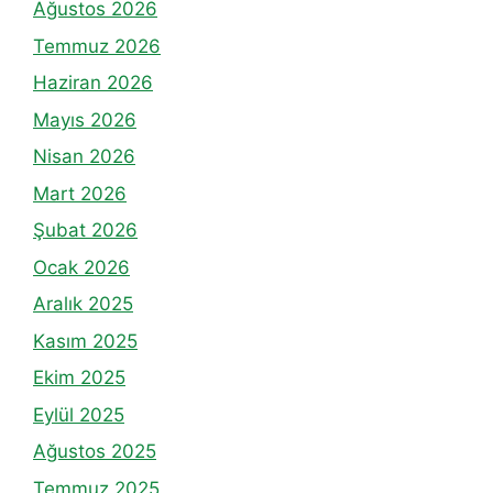
Ağustos 2026
Temmuz 2026
Haziran 2026
Mayıs 2026
Nisan 2026
Mart 2026
Şubat 2026
Ocak 2026
Aralık 2025
Kasım 2025
Ekim 2025
Eylül 2025
Ağustos 2025
Temmuz 2025