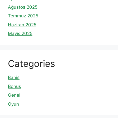
Ağustos 2025
Temmuz 2025
Haziran 2025
Mayıs 2025
Categories
Bahis
Bonus
Genel
Oyun