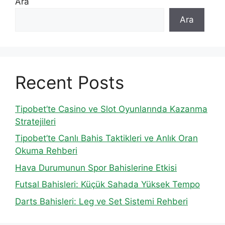
Ara
Ara
Recent Posts
Tipobet’te Casino ve Slot Oyunlarında Kazanma
Stratejileri
Tipobet’te Canlı Bahis Taktikleri ve Anlık Oran
Okuma Rehberi
Hava Durumunun Spor Bahislerine Etkisi
Futsal Bahisleri: Küçük Sahada Yüksek Tempo
Darts Bahisleri: Leg ve Set Sistemi Rehberi