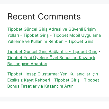
Recent Comments
Tipobet Güncel Giriş Adresi ve Güvenli Erişim
Yolları - Tipobet Giriş
-
Tipobet Mobil Uygulama
Yukleme ve Kullanım Rehberi – Tipobet Giris
Tipobet Güncel Giriş Bağlantısı - Tipobet Giriş
-
Tipobet Yeni Üyelere Özel Bonuslar: Kazançlı
Başlangıcın Anahtarı
Tipobet Hesap Oluşturma: Yeni Kullanıcılar İçin
Eksiksiz Kayıt Rehberi - Tipobet Giriş
-
Tipobet
Bonus Fırsatlarıyla Kazancını Artır