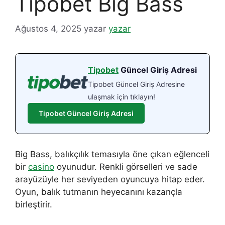
Tipobet Big Bass
Ağustos 4, 2025
yazar
yazar
Tipobet
Güncel Giriş Adresi
Tipobet Güncel Giriş Adresine
ulaşmak için tıklayın!
Tipobet Güncel Giriş Adresi
Big Bass, balıkçılık temasıyla öne çıkan eğlenceli
bir
casino
oyunudur. Renkli görselleri ve sade
arayüzüyle her seviyeden oyuncuya hitap eder.
Oyun, balık tutmanın heyecanını kazançla
birleştirir.