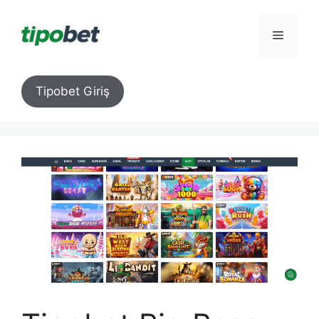
İçeriğe
atla
Menü
Tipobet Giriş