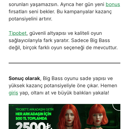
sorunları yaşamazsın. Ayrıca her gün yeni
bonus
fırsatları seni bekler. Bu kampanyalar kazanç
potansiyelini artırır.
Tipobet
, güvenli altyapısı ve kaliteli oyun
sağlayıcılarıyla fark yaratır. Sadece Big Bass
değil, birçok farklı oyun seçeneği de mevcuttur.
Sonuç olarak
, Big Bass oyunu sade yapısı ve
yüksek kazanç potansiyeliyle öne çıkar. Hemen
giriş
yap, oltanı at ve büyük balıkları yakala!