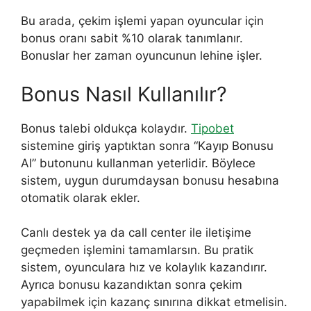
Bu arada, çekim işlemi yapan oyuncular için
bonus oranı sabit %10 olarak tanımlanır.
Bonuslar her zaman oyuncunun lehine işler.
Bonus Nasıl Kullanılır?
Bonus talebi oldukça kolaydır.
Tipobet
sistemine giriş yaptıktan sonra “Kayıp Bonusu
Al” butonunu kullanman yeterlidir. Böylece
sistem, uygun durumdaysan bonusu hesabına
otomatik olarak ekler.
Canlı destek ya da call center ile iletişime
geçmeden işlemini tamamlarsın. Bu pratik
sistem, oyunculara hız ve kolaylık kazandırır.
Ayrıca bonusu kazandıktan sonra çekim
yapabilmek için kazanç sınırına dikkat etmelisin.