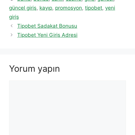
güncel giriş
,
kayıp
,
promosyon
,
tipobet
,
yeni
giriş
Tipobet Sadakat Bonusu
Tipobet Yeni Giriş Adresi
Yorum yapın
Yorum