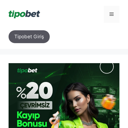
İçeriğe
atla
Menü
Tipobet Giriş