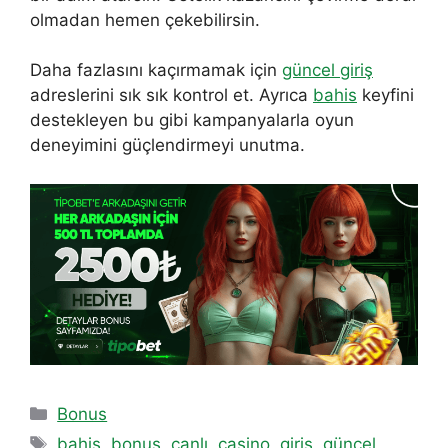
olmadan hemen çekebilirsin.
Daha fazlasını kaçırmamak için
güncel giriş
adreslerini sık sık kontrol et. Ayrıca
bahis
keyfini
destekleyen bu gibi kampanyalarla oyun
deneyimini güçlendirmeyi unutma.
Kategoriler
Bonus
Etiketler
bahis
,
bonus
,
canlı
,
casino
,
giriş
,
güncel
,