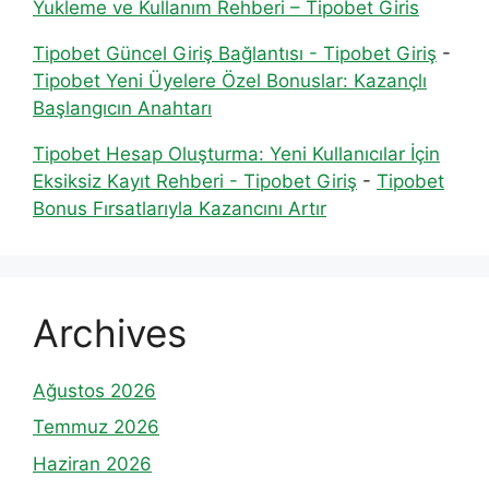
Yukleme ve Kullanım Rehberi – Tipobet Giris
Tipobet Güncel Giriş Bağlantısı - Tipobet Giriş
-
Tipobet Yeni Üyelere Özel Bonuslar: Kazançlı
Başlangıcın Anahtarı
Tipobet Hesap Oluşturma: Yeni Kullanıcılar İçin
Eksiksiz Kayıt Rehberi - Tipobet Giriş
-
Tipobet
Bonus Fırsatlarıyla Kazancını Artır
Archives
Ağustos 2026
Temmuz 2026
Haziran 2026