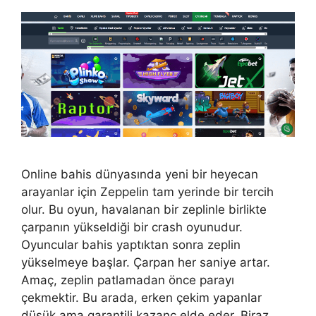
Online bahis dünyasında yeni bir heyecan
arayanlar için Zeppelin tam yerinde bir tercih
olur. Bu oyun, havalanan bir zeplinle birlikte
çarpanın yükseldiği bir crash oyunudur.
Oyuncular bahis yaptıktan sonra zeplin
yükselmeye başlar. Çarpan her saniye artar.
Amaç, zeplin patlamadan önce parayı
çekmektir. Bu arada, erken çekim yapanlar
düşük ama garantili kazanç elde eder. Biraz