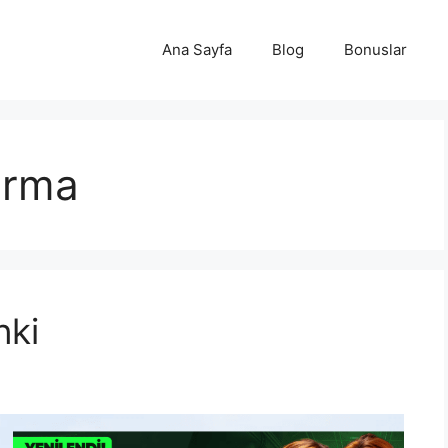
Ana Sayfa
Blog
Bonuslar
ırma
nki