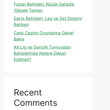
Futsal Bahisleri: Küçük Sahada
Yüksek Tempo
Darts Bahisleri: Leg ve Set Sistemi
Rehberi
Canlı Casino Oyunlarına Genel
Bakış
Alt Lig ve Gençlik Turnuvaları
Bahislerinde Nelere Dikkat
Edilmeli?
Recent
Comments