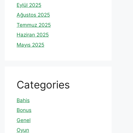
Eylül 2025
Ağustos 2025
Temmuz 2025
Haziran 2025
Mayıs 2025
Categories
Bahis
Bonus
Genel
Oyun