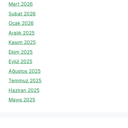
Mart 2026
Şubat 2026
Ocak 2026
Aralık 2025
Kasım 2025
Ekim 2025
Eylül 2025
Ağustos 2025
Temmuz 2025
Haziran 2025
Mayıs 2025