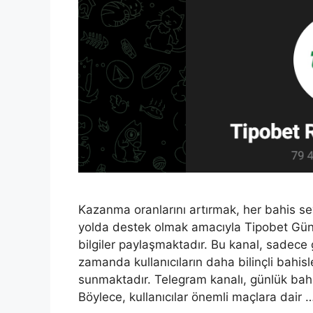
Kazanma oranlarını artırmak, her bahis sev
yolda destek olmak amacıyla Tipobet Günc
bilgiler paylaşmaktadır. Bu kanal, sadece
zamanda kullanıcıların daha bilinçli bahis
sunmaktadır. Telegram kanalı, günlük bahis
Böylece, kullanıcılar önemli maçlara dair 