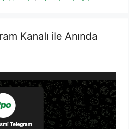
ram Kanalı ile Anında