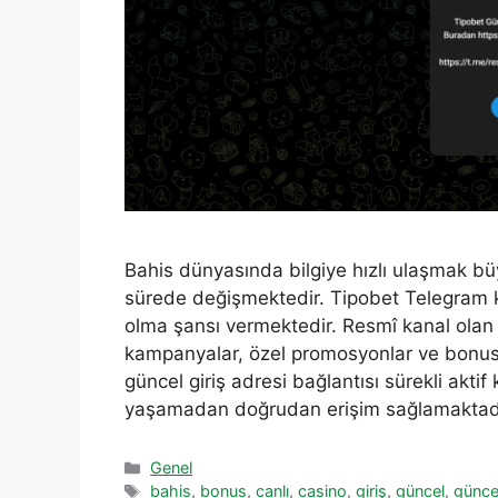
Bahis dünyasında bilgiye hızlı ulaşmak bü
sürede değişmektedir. Tipobet Telegram ka
olma şansı vermektedir. Resmî kanal olan 
kampanyalar, özel promosyonlar ve bonus f
güncel giriş adresi bağlantısı sürekli akti
yaşamadan doğrudan erişim sağlamaktad
Kategoriler
Genel
Etiketler
bahis
,
bonus
,
canlı
,
casino
,
giriş
,
güncel
,
güncel