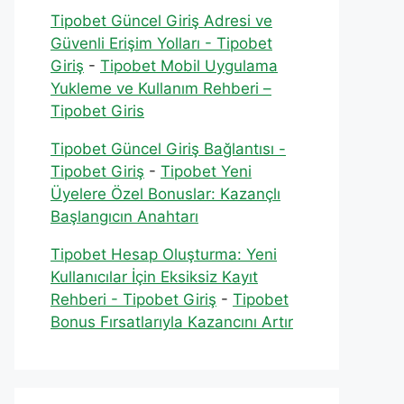
Tipobet Güncel Giriş Adresi ve
Güvenli Erişim Yolları - Tipobet
Giriş
-
Tipobet Mobil Uygulama
Yukleme ve Kullanım Rehberi –
Tipobet Giris
Tipobet Güncel Giriş Bağlantısı -
Tipobet Giriş
-
Tipobet Yeni
Üyelere Özel Bonuslar: Kazançlı
Başlangıcın Anahtarı
Tipobet Hesap Oluşturma: Yeni
Kullanıcılar İçin Eksiksiz Kayıt
Rehberi - Tipobet Giriş
-
Tipobet
Bonus Fırsatlarıyla Kazancını Artır