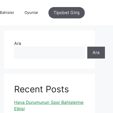
Tipobet Giriş
Bahisler
Oyunlar
Ara
Ara
Recent Posts
Hava Durumunun Spor Bahislerine
Etkisi