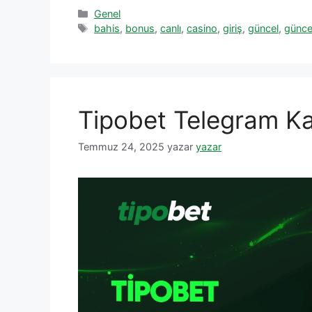
Kategoriler
Genel
Etiketler
bahis
,
bonus
,
canlı
,
casino
,
giriş
,
güncel
,
güncel
Tipobet Telegram Kan
Temmuz 24, 2025
yazar
yazar