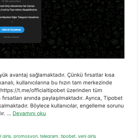
yük avantaj sağlamaktadır. Çünkü fırsatlar kısa
nalı, kullanıcılarına bu hızın tam merkezinde
https://t.me/officialtipobet üzerinden tüm
ırsatları anında paylaşılmaktadır. Ayrıca, Tipobet
f kalmaktadır. Böylece kullanıcılar, engelleme sorunu
ır. …
Devamını oku
 giriş
,
promosyon
,
telegram
,
tipobet
,
yeni giriş