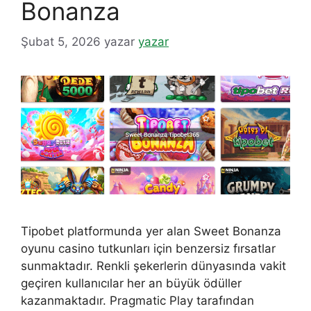
Bonanza
Şubat 5, 2026
yazar
yazar
Tipobet platformunda yer alan Sweet Bonanza
oyunu casino tutkunları için benzersiz fırsatlar
sunmaktadır. Renkli şekerlerin dünyasında vakit
geçiren kullanıcılar her an büyük ödüller
kazanmaktadır. Pragmatic Play tarafından