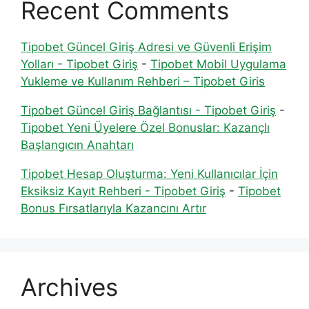
Recent Comments
Tipobet Güncel Giriş Adresi ve Güvenli Erişim
Yolları - Tipobet Giriş
-
Tipobet Mobil Uygulama
Yukleme ve Kullanım Rehberi – Tipobet Giris
Tipobet Güncel Giriş Bağlantısı - Tipobet Giriş
-
Tipobet Yeni Üyelere Özel Bonuslar: Kazançlı
Başlangıcın Anahtarı
Tipobet Hesap Oluşturma: Yeni Kullanıcılar İçin
Eksiksiz Kayıt Rehberi - Tipobet Giriş
-
Tipobet
Bonus Fırsatlarıyla Kazancını Artır
Archives