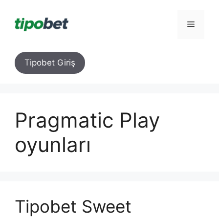
İçeriğe
atla
Menü
Tipobet Giriş
Pragmatic Play
oyunları
Tipobet Sweet