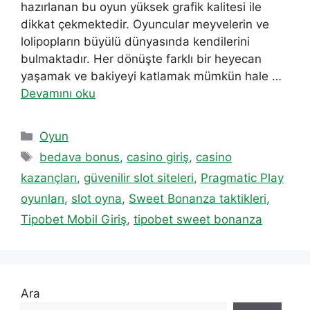
hazırlanan bu oyun yüksek grafik kalitesi ile
dikkat çekmektedir. Oyuncular meyvelerin ve
lolipopların büyülü dünyasında kendilerini
bulmaktadır. Her dönüşte farklı bir heyecan
yaşamak ve bakiyeyi katlamak mümkün hale …
Devamını oku
Kategoriler
Oyun
Etiketler
bedava bonus
,
casino giriş
,
casino
kazançları
,
güvenilir slot siteleri
,
Pragmatic Play
oyunları
,
slot oyna
,
Sweet Bonanza taktikleri
,
Tipobet Mobil Giriş
,
tipobet sweet bonanza
Ara