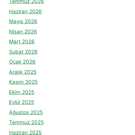
Temmuz 2026
Haziran 2026
Mayıs 2026
Nisan 2026
Mart 2026
Şubat 2026
Ocak 2026
Aralık 2025
Kasım 2025
Ekim 2025
Eylül 2025
Ağustos 2025
Temmuz 2025
Haziran 2025