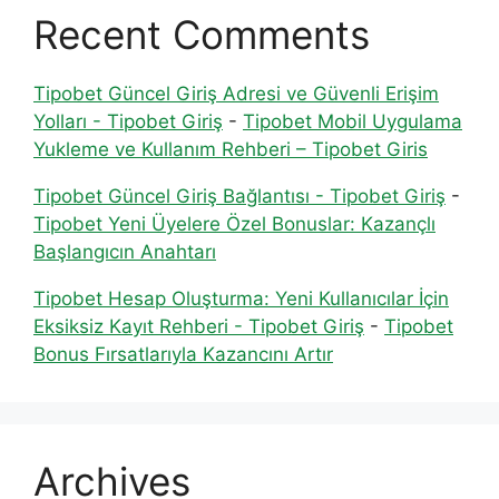
Recent Comments
Tipobet Güncel Giriş Adresi ve Güvenli Erişim
Yolları - Tipobet Giriş
-
Tipobet Mobil Uygulama
Yukleme ve Kullanım Rehberi – Tipobet Giris
Tipobet Güncel Giriş Bağlantısı - Tipobet Giriş
-
Tipobet Yeni Üyelere Özel Bonuslar: Kazançlı
Başlangıcın Anahtarı
Tipobet Hesap Oluşturma: Yeni Kullanıcılar İçin
Eksiksiz Kayıt Rehberi - Tipobet Giriş
-
Tipobet
Bonus Fırsatlarıyla Kazancını Artır
Archives