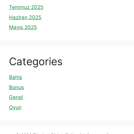
Temmuz 2025
Haziran 2025
Mayıs 2025
Categories
Bahis
Bonus
Genel
Oyun