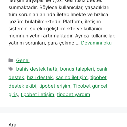
iletişim altyapısı ile 7/24 kesintisiz destek
sunmaktadır. Böylece kullanıcılar, yaşadıkları
tüm sorunları anında iletebilmekte ve hızlıca
çözüm bulabilmektedir. Platform, iletişim
sistemini sürekli geliştirmekte ve kullanıcı
memnuniyetini artırmaktadır. Ayrıca kullanıcılar;
yatırım sorunları, para çekme …
Devamını oku
Kategoriler
Genel
Etiketler
bahis destek hattı
,
bonus talepleri
,
canlı
destek
,
hızlı destek
,
kasino iletişim
,
tipobet
destek ekibi
,
tipobet erişim
,
Tipobet güncel
giriş
,
tipobet iletişim
,
tipobet yardım
Ara