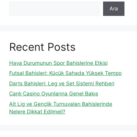
Ara
Recent Posts
Hava Durumunun Spor Bahislerine Etkisi
Futsal Bahisleri: Küçük Sahada Yüksek Tempo
Darts Bahisleri: Leg ve Set Sistemi Rehberi
Canlı Casino Oyunlarına Genel Bakış
Alt Lig ve Gençlik Turnuvaları Bahislerinde
Nelere Dikkat Edilmeli?