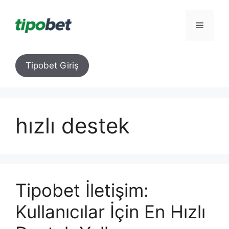
İçeriğe
atla
Menü
Tipobet Giriş
hızlı destek
Tipobet İletişim:
Kullanıcılar İçin En Hızlı