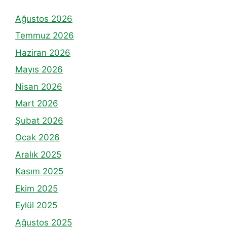
Ağustos 2026
Temmuz 2026
Haziran 2026
Mayıs 2026
Nisan 2026
Mart 2026
Şubat 2026
Ocak 2026
Aralık 2025
Kasım 2025
Ekim 2025
Eylül 2025
Ağustos 2025