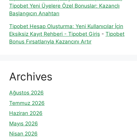
Tipobet Yeni Üyelere Özel Bonuslar: Kazançlı
Başlangıcın Anahtarı
Tipobet Hesap Oluşturma: Yeni Kullanıcılar İçin
Eksiksiz Kayıt Rehberi - Tipobet Giriş
-
Tipobet
Bonus Fırsatlarıyla Kazancını Artır
Archives
Ağustos 2026
Temmuz 2026
Haziran 2026
Mayıs 2026
Nisan 2026