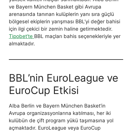
ve Bayern München Basket gibi Avrupa
arenasında tanınan kulüplerin yanı sıra güçlü
bölgesel ekiplerin yarışması BBL’yi değer bahisi
için ilgi çekici bir zemin haline getirmektedir.
Tipobet’te
BBL maçları bahis seçenekleriyle yer
almaktadır.
BBL’nin EuroLeague ve
EuroCup Etkisi
Alba Berlin ve Bayern München Basket’in
Avrupa organizasyonlarına katılması, her iki
kulübün de çift program yükü taşımasına yol
açmaktadır. EuroLeague veya EuroCup