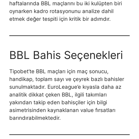
haftalarında BBL maçlarını bu iki kulüpten biri
oynarken kadro rotasyonunu analize dahil
etmek değer tespiti için kritik bir adımdır.
BBL Bahis Seçenekleri
Tipobet’te BBL maçları için maç sonucu,
handikap, toplam sayı ve çeyrek bazlı bahisler
sunulmaktadır. EuroLeague’e kıyasla daha az
analitik dikkat çeken BBL, ilgili takımları
yakından takip eden bahisçiler için bilgi
asimetrisinden kaynaklanan value fırsatları
barındırabilmektedir.