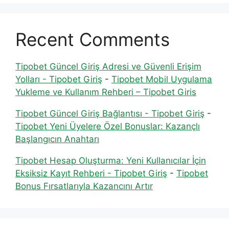
Recent Comments
Tipobet Güncel Giriş Adresi ve Güvenli Erişim
Yolları - Tipobet Giriş
-
Tipobet Mobil Uygulama
Yukleme ve Kullanım Rehberi – Tipobet Giris
Tipobet Güncel Giriş Bağlantısı - Tipobet Giriş
-
Tipobet Yeni Üyelere Özel Bonuslar: Kazançlı
Başlangıcın Anahtarı
Tipobet Hesap Oluşturma: Yeni Kullanıcılar İçin
Eksiksiz Kayıt Rehberi - Tipobet Giriş
-
Tipobet
Bonus Fırsatlarıyla Kazancını Artır