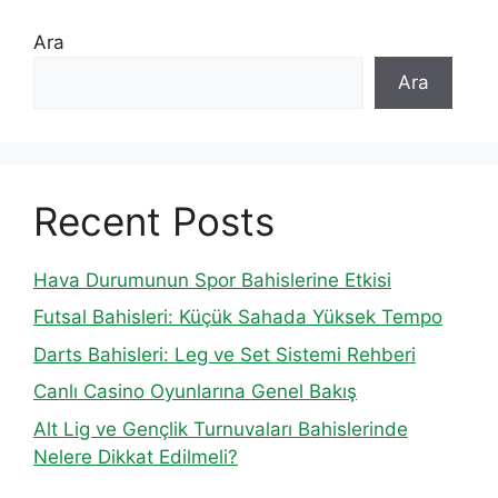
Ara
Ara
Recent Posts
Hava Durumunun Spor Bahislerine Etkisi
Futsal Bahisleri: Küçük Sahada Yüksek Tempo
Darts Bahisleri: Leg ve Set Sistemi Rehberi
Canlı Casino Oyunlarına Genel Bakış
Alt Lig ve Gençlik Turnuvaları Bahislerinde
Nelere Dikkat Edilmeli?