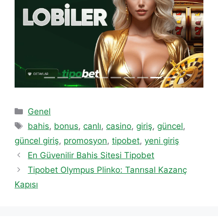
Kategoriler
Genel
Etiketler
bahis
,
bonus
,
canlı
,
casino
,
giriş
,
güncel
,
güncel giriş
,
promosyon
,
tipobet
,
yeni giriş
En Güvenilir Bahis Sitesi Tipobet
Tipobet Olympus Plinko: Tanrısal Kazanç
Kapısı