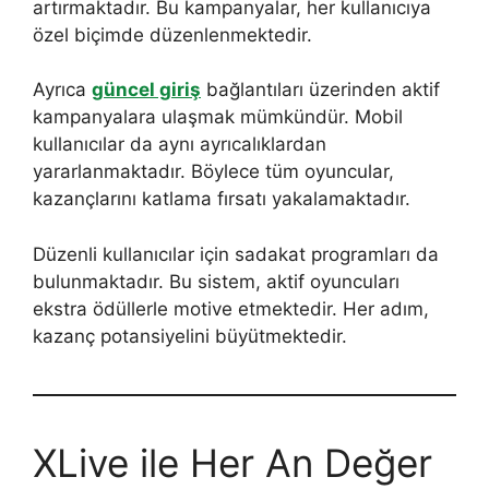
artırmaktadır. Bu kampanyalar, her kullanıcıya
özel biçimde düzenlenmektedir.
Ayrıca
güncel giriş
bağlantıları üzerinden aktif
kampanyalara ulaşmak mümkündür. Mobil
kullanıcılar da aynı ayrıcalıklardan
yararlanmaktadır. Böylece tüm oyuncular,
kazançlarını katlama fırsatı yakalamaktadır.
Düzenli kullanıcılar için sadakat programları da
bulunmaktadır. Bu sistem, aktif oyuncuları
ekstra ödüllerle motive etmektedir. Her adım,
kazanç potansiyelini büyütmektedir.
XLive ile Her An Değer