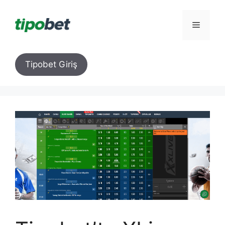
İçeriğe
atla
Menü
Tipobet Giriş