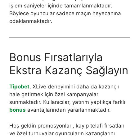
işlem saniyeler içinde tamamlanmaktadır.
Böylece oyuncular sadece maçın heyecanına
odaklanmaktadır.
Bonus Fırsatlarıyla
Ekstra Kazanç Sağlayın
Tipobet
, XLive deneyimini daha da kazançlı
hale getirmek için özel kampanyalar
sunmaktadır. Kullanıcılar, yatırım yaptıkça farklı
bonus
avantajlarından yararlanmaktadır.
Hoş geldin promosyonları, kayıp telafi fırsatları
ve özel turnuvalar oyuncuların kazançlarını