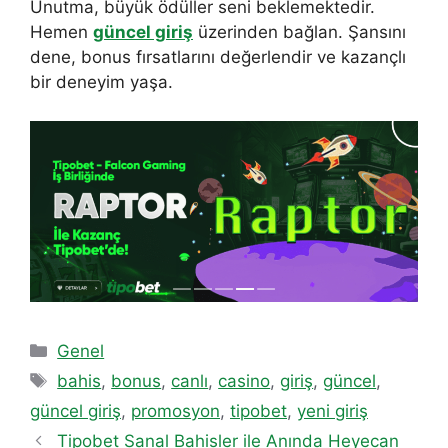
Unutma, büyük ödüller seni beklemektedir.
Hemen
güncel giriş
üzerinden bağlan. Şansını
dene, bonus fırsatlarını değerlendir ve kazançlı
bir deneyim yaşa.
Kategoriler
Genel
Etiketler
bahis
,
bonus
,
canlı
,
casino
,
giriş
,
güncel
,
güncel giriş
,
promosyon
,
tipobet
,
yeni giriş
Tipobet Sanal Bahisler ile Anında Heyecan