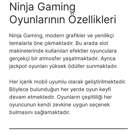
Ninja Gaming
Oyunlarının Özellikleri
Ninja Gaming, modern grafikler ve yenilikçi
temalarla öne çıkmaktadır. Bu arada slot
makinelerinde kullanılan efektler oyunculara
gerçekçi bir atmosfer yaşatmaktadır. Ayrıca
jackpot oyunları yüksek ödüller sunmaktadır.
Her içerik mobil uyumlu olarak geliştirilmektedir.
Böylece bulunduğun her yerde oyun keyfi
devam etmektedir. Oyunların çeşitliliği her
oyuncunun kendi zevkine uygun seçenek
bulmasını sağlamaktadır.