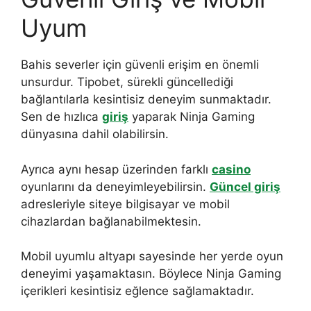
Uyum
Bahis severler için güvenli erişim en önemli
unsurdur. Tipobet, sürekli güncellediği
bağlantılarla kesintisiz deneyim sunmaktadır.
Sen de hızlıca
giriş
yaparak Ninja Gaming
dünyasına dahil olabilirsin.
Ayrıca aynı hesap üzerinden farklı
casino
oyunlarını da deneyimleyebilirsin.
Güncel giriş
adresleriyle siteye bilgisayar ve mobil
cihazlardan bağlanabilmektesin.
Mobil uyumlu altyapı sayesinde her yerde oyun
deneyimi yaşamaktasın. Böylece Ninja Gaming
içerikleri kesintisiz eğlence sağlamaktadır.