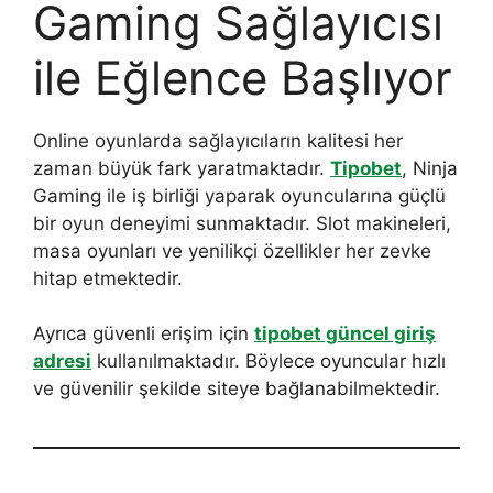
Gaming Sağlayıcısı
ile Eğlence Başlıyor
Online oyunlarda sağlayıcıların kalitesi her
zaman büyük fark yaratmaktadır.
Tipobet
, Ninja
Gaming ile iş birliği yaparak oyuncularına güçlü
bir oyun deneyimi sunmaktadır. Slot makineleri,
masa oyunları ve yenilikçi özellikler her zevke
hitap etmektedir.
Ayrıca güvenli erişim için
tipobet güncel giriş
adresi
kullanılmaktadır. Böylece oyuncular hızlı
ve güvenilir şekilde siteye bağlanabilmektedir.