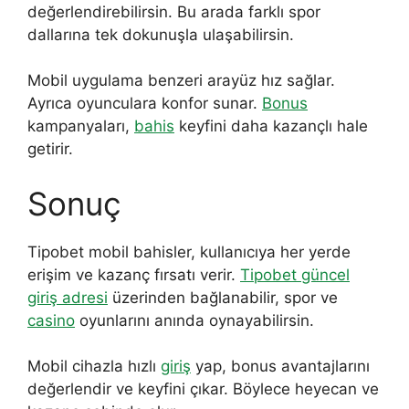
değerlendirebilirsin. Bu arada farklı spor
dallarına tek dokunuşla ulaşabilirsin.
Mobil uygulama benzeri arayüz hız sağlar.
Ayrıca oyunculara konfor sunar.
Bonus
kampanyaları,
bahis
keyfini daha kazançlı hale
getirir.
Sonuç
Tipobet mobil bahisler, kullanıcıya her yerde
erişim ve kazanç fırsatı verir.
Tipobet güncel
giriş adresi
üzerinden bağlanabilir, spor ve
casino
oyunlarını anında oynayabilirsin.
Mobil cihazla hızlı
giriş
yap, bonus avantajlarını
değerlendir ve keyfini çıkar. Böylece heyecan ve