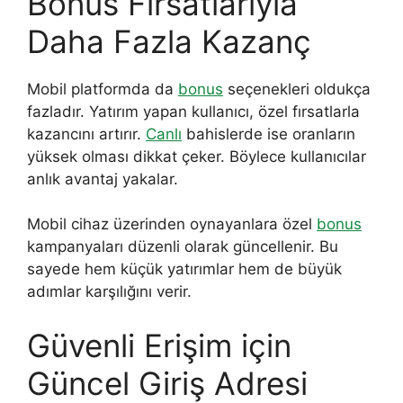
Bonus Fırsatlarıyla
Daha Fazla Kazanç
Mobil platformda da
bonus
seçenekleri oldukça
fazladır. Yatırım yapan kullanıcı, özel fırsatlarla
kazancını artırır.
Canlı
bahislerde ise oranların
yüksek olması dikkat çeker. Böylece kullanıcılar
anlık avantaj yakalar.
Mobil cihaz üzerinden oynayanlara özel
bonus
kampanyaları düzenli olarak güncellenir. Bu
sayede hem küçük yatırımlar hem de büyük
adımlar karşılığını verir.
Güvenli Erişim için
Güncel Giriş Adresi