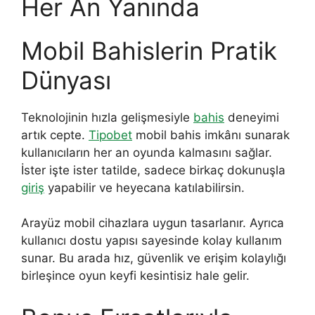
Her An Yanında
Mobil Bahislerin Pratik
Dünyası
Teknolojinin hızla gelişmesiyle
bahis
deneyimi
artık cepte.
Tipobet
mobil bahis imkânı sunarak
kullanıcıların her an oyunda kalmasını sağlar.
İster işte ister tatilde, sadece birkaç dokunuşla
giriş
yapabilir ve heyecana katılabilirsin.
Arayüz mobil cihazlara uygun tasarlanır. Ayrıca
kullanıcı dostu yapısı sayesinde kolay kullanım
sunar. Bu arada hız, güvenlik ve erişim kolaylığı
birleşince oyun keyfi kesintisiz hale gelir.