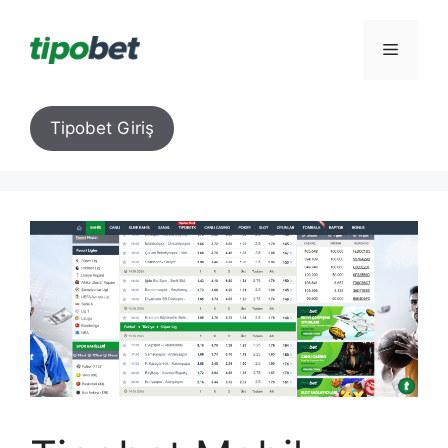
İçeriğe
atla
Menü
Tipobet Giriş