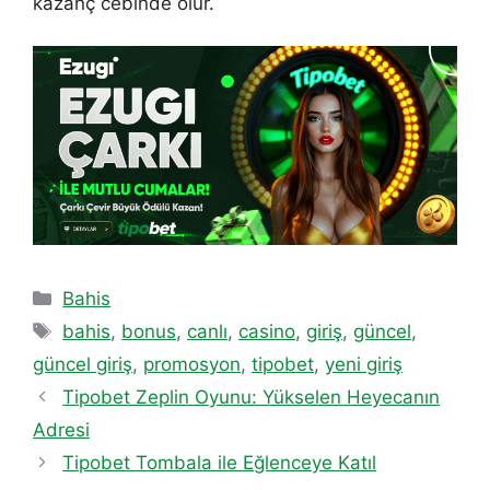
kazanç cebinde olur.
Kategoriler
Bahis
Etiketler
bahis
,
bonus
,
canlı
,
casino
,
giriş
,
güncel
,
güncel giriş
,
promosyon
,
tipobet
,
yeni giriş
Tipobet Zeplin Oyunu: Yükselen Heyecanın
Adresi
Tipobet Tombala ile Eğlenceye Katıl