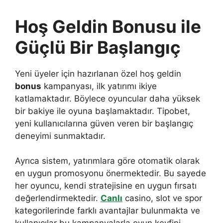
Hoş Geldin Bonusu ile
Güçlü Bir Başlangıç
Yeni üyeler için hazırlanan özel hoş geldin
bonus
kampanyası, ilk yatırımı ikiye
katlamaktadır. Böylece oyuncular daha yüksek
bir bakiye ile oyuna başlamaktadır. Tipobet,
yeni kullanıcılarına güven veren bir başlangıç
deneyimi sunmaktadır.
Ayrıca sistem, yatırımlara göre otomatik olarak
en uygun promosyonu önermektedir. Bu sayede
her oyuncu, kendi stratejisine en uygun fırsatı
değerlendirmektedir.
Canlı
casino, slot ve spor
kategorilerinde farklı avantajlar bulunmakta ve