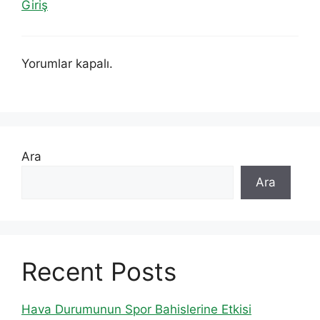
Giriş
Yorumlar kapalı.
Ara
Ara
Recent Posts
Hava Durumunun Spor Bahislerine Etkisi