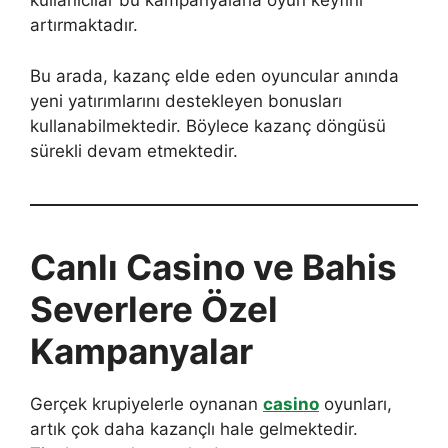
kullanıcılar bu kampanyalarla oyun keyfini
artırmaktadır.
Bu arada, kazanç elde eden oyuncular anında
yeni yatırımlarını destekleyen bonusları
kullanabilmektedir. Böylece kazanç döngüsü
sürekli devam etmektedir.
Canlı Casino ve Bahis
Severlere Özel
Kampanyalar
Gerçek krupiyelerle oynanan
casino
oyunları,
artık çok daha kazançlı hale gelmektedir.