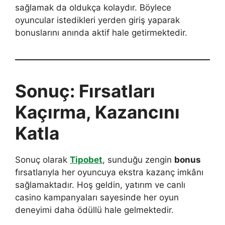
sağlamak da oldukça kolaydır. Böylece
oyuncular istedikleri yerden giriş yaparak
bonuslarını anında aktif hale getirmektedir.
Sonuç: Fırsatları
Kaçırma, Kazancını
Katla
Sonuç olarak
Tipobet
, sunduğu zengin
bonus
fırsatlarıyla her oyuncuya ekstra kazanç imkânı
sağlamaktadır. Hoş geldin, yatırım ve canlı
casino kampanyaları sayesinde her oyun
deneyimi daha ödüllü hale gelmektedir.