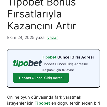
Tipobet Bonus
Fırsatlarıyla
Kazancını Artır
Ekim 24, 2025
yazar
yazar
Tipobet
Güncel Giriş Adresi
Tipobet Güncel Giriş Adresine
ulaşmak için tıklayın!
Tipobet Güncel Giriş Adresi
Online oyun dünyasında fark yaratmak
isteyenler için
Tipobet
en doğru tercihlerden biri