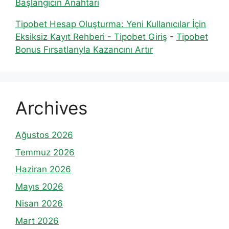
Başlangıcın Anahtarı
Tipobet Hesap Oluşturma: Yeni Kullanıcılar İçin
Eksiksiz Kayıt Rehberi - Tipobet Giriş
-
Tipobet
Bonus Fırsatlarıyla Kazancını Artır
Archives
Ağustos 2026
Temmuz 2026
Haziran 2026
Mayıs 2026
Nisan 2026
Mart 2026