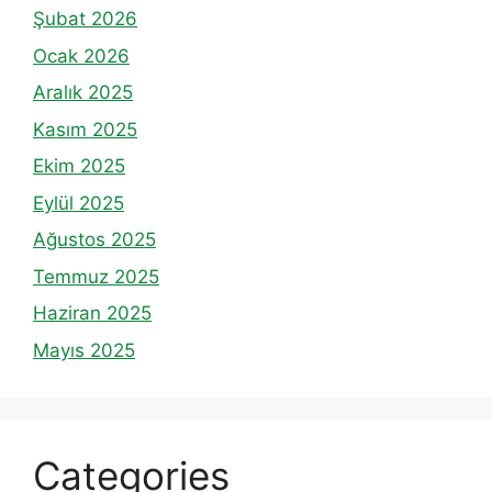
Şubat 2026
Ocak 2026
Aralık 2025
Kasım 2025
Ekim 2025
Eylül 2025
Ağustos 2025
Temmuz 2025
Haziran 2025
Mayıs 2025
Categories