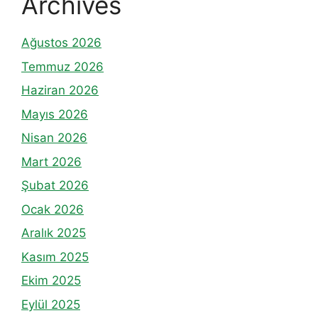
Archives
Ağustos 2026
Temmuz 2026
Haziran 2026
Mayıs 2026
Nisan 2026
Mart 2026
Şubat 2026
Ocak 2026
Aralık 2025
Kasım 2025
Ekim 2025
Eylül 2025