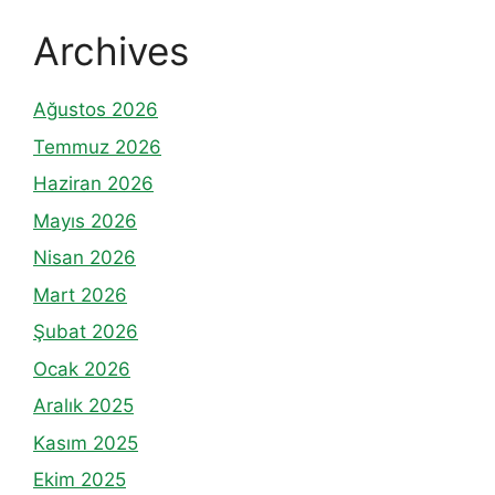
Archives
Ağustos 2026
Temmuz 2026
Haziran 2026
Mayıs 2026
Nisan 2026
Mart 2026
Şubat 2026
Ocak 2026
Aralık 2025
Kasım 2025
Ekim 2025