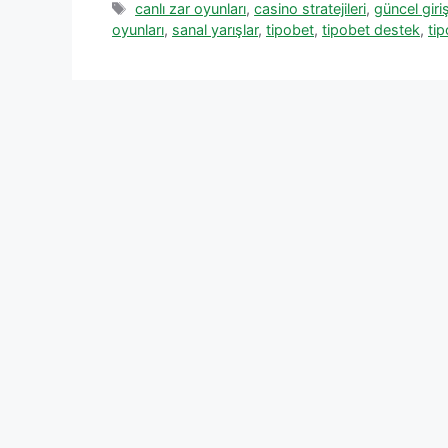
Etiketler
canlı zar oyunları
,
casino stratejileri
,
güncel giri
oyunları
,
sanal yarışlar
,
tipobet
,
tipobet destek
,
tip