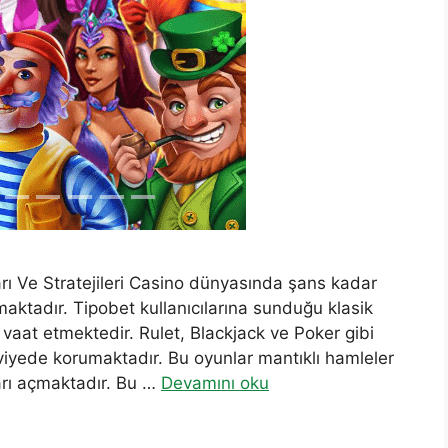
ı Ve Stratejileri Casino dünyasında şans kadar
aktadır. Tipobet kullanıcılarına sunduğu klasik
vaat etmektedir. Rulet, Blackjack ve Poker gibi
viyede korumaktadır. Bu oyunlar mantıklı hamleler
arı açmaktadır. Bu …
Devamını oku