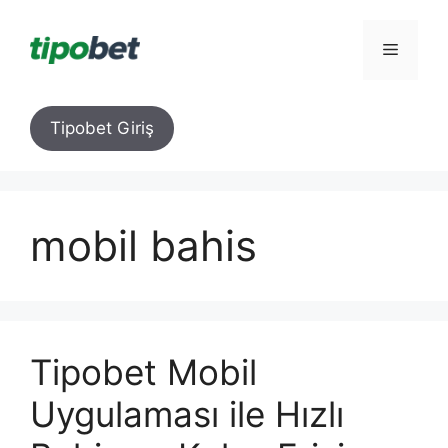
İçeriğe
atla
Menü
Tipobet Giriş
mobil bahis
Tipobet Mobil
Uygulaması ile Hızlı