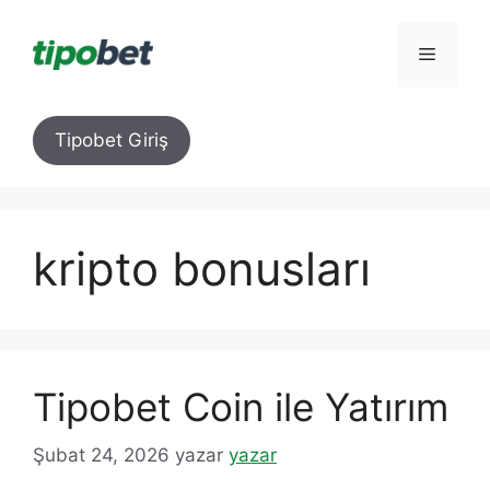
İçeriğe
atla
Menü
Tipobet Giriş
kripto bonusları
Tipobet Coin ile Yatırım
Şubat 24, 2026
yazar
yazar