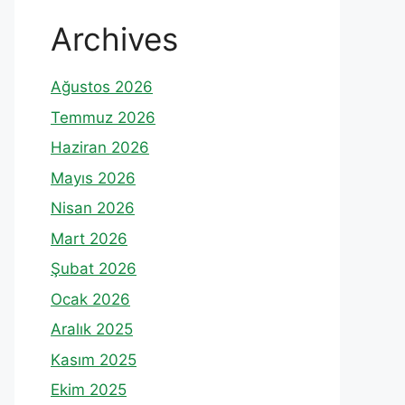
Archives
Ağustos 2026
Temmuz 2026
Haziran 2026
Mayıs 2026
Nisan 2026
Mart 2026
Şubat 2026
Ocak 2026
Aralık 2025
Kasım 2025
Ekim 2025