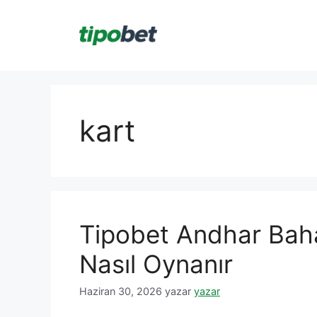
İçeriğe
atla
kart
Tipobet Andhar Baha
Nasıl Oynanır
Haziran 30, 2026
yazar
yazar