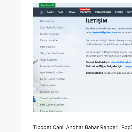
Tipobet Canlı Andhar Bahar Rehberi: Popül