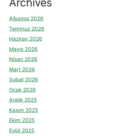
Archives
Ağustos 2026
Temmuz 2026
Haziran 2026
Mayıs 2026
Nisan 2026
Mart 2026
Şubat 2026
Ocak 2026
Aralık 2025
Kasım 2025
Ekim 2025
Eylül 2025