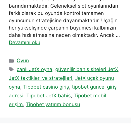
barındırmaktadır. Geleneksel slot oyunlarından
farklı olarak bu oyunda kontrol tamamen
oyuncunun stratejisine dayanmaktadır. Uçağın
her yükselişinde çarpanın büyümesi kalbinizin
daha hızlı atmasına neden olmaktadır. Ancak …
Devamını oku
Kategoriler
Oyun
Etiketler
canlı JetX oyna
,
güvenilir bahis siteleri JetX
,
JetX taktikleri ve stratejileri
,
JetX uçak oyunu
oyna
,
Tipobet casino giriş
,
tipobet güncel giriş
adresi
,
Tipobet JetX bahis
,
Tipobet mobil
erişim
,
Tipobet yatırım bonusu