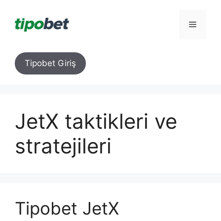
İçeriğe
atla
Menü
Tipobet Giriş
JetX taktikleri ve
stratejileri
Tipobet JetX