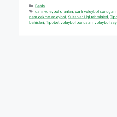
Kategoriler
Bahis
Etiketler
canlı voleybol oranları
,
canlı voleybol sonuçları
para çekme voleybol
,
Sultanlar Ligi tahminleri
,
Tipo
bahisleri
,
Tipobet voleybol bonusları
,
voleybol sayı