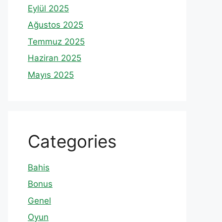
Eylül 2025
Ağustos 2025
Temmuz 2025
Haziran 2025
Mayıs 2025
Categories
Bahis
Bonus
Genel
Oyun