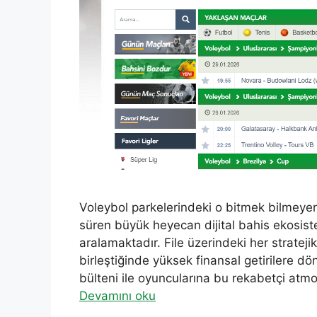
Voleybol parkelerindeki o bitmek bilmeye
süren büyük heyecan dijital bahis ekosiste
aralamaktadır. File üzerindeki her stratejik
birleştiğinde yüksek finansal getirilere 
bülteni ile oyuncularına bu rekabetçi atm
Devamını oku