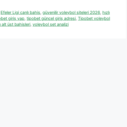
,
Efeler Ligi canlı bahis
,
güvenilir voleybol siteleri 2026
,
hızlı
bet giriş yap
,
tipobet güncel giriş adresi
,
Tipobet voleybol
 alt üst bahisleri
,
voleybol set analizi