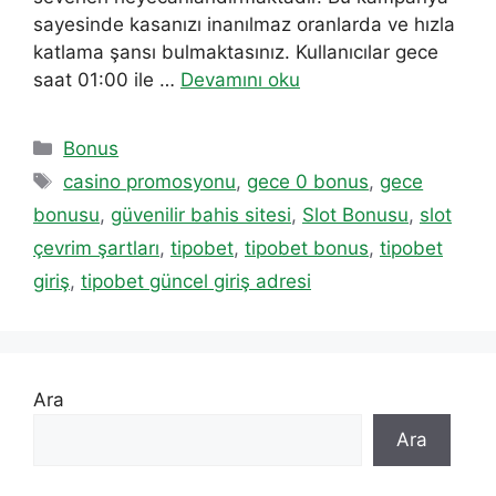
sayesinde kasanızı inanılmaz oranlarda ve hızla
katlama şansı bulmaktasınız. Kullanıcılar gece
saat 01:00 ile …
Devamını oku
Kategoriler
Bonus
Etiketler
casino promosyonu
,
gece 0 bonus
,
gece
bonusu
,
güvenilir bahis sitesi
,
Slot Bonusu
,
slot
çevrim şartları
,
tipobet
,
tipobet bonus
,
tipobet
giriş
,
tipobet güncel giriş adresi
Ara
Ara