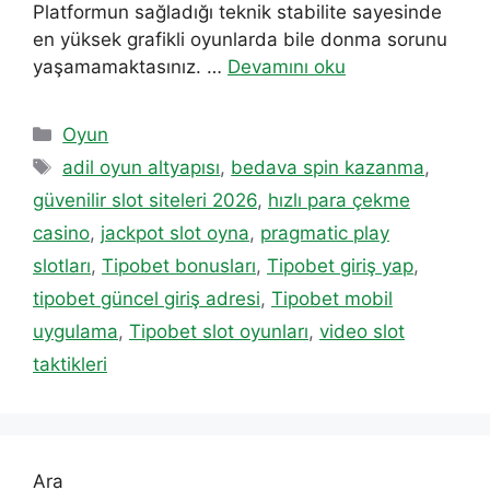
Platformun sağladığı teknik stabilite sayesinde
en yüksek grafikli oyunlarda bile donma sorunu
yaşamamaktasınız. …
Devamını oku
Kategoriler
Oyun
Etiketler
adil oyun altyapısı
,
bedava spin kazanma
,
güvenilir slot siteleri 2026
,
hızlı para çekme
casino
,
jackpot slot oyna
,
pragmatic play
slotları
,
Tipobet bonusları
,
Tipobet giriş yap
,
tipobet güncel giriş adresi
,
Tipobet mobil
uygulama
,
Tipobet slot oyunları
,
video slot
taktikleri
Ara