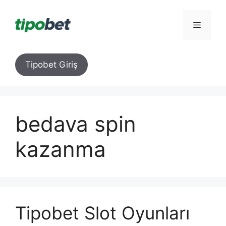
İçeriğe
atla
Menü
Tipobet Giriş
bedava spin
kazanma
Tipobet Slot Oyunları