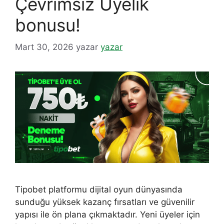
Çevrimsiz Üyelik
bonusu!
Mart 30, 2026
yazar
yazar
Tipobet platformu dijital oyun dünyasında
sunduğu yüksek kazanç fırsatları ve güvenilir
yapısı ile ön plana çıkmaktadır. Yeni üyeler için