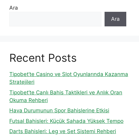
Ara
Ara
Recent Posts
Tipobet’te Casino ve Slot Oyunlarında Kazanma
Stratejileri
Tipobet’te Canlı Bahis Taktikleri ve Anlık Oran
Okuma Rehberi
Hava Durumunun Spor Bahislerine Etkisi
Futsal Bahisleri: Küçük Sahada Yüksek Tempo
Darts Bahisleri: Leg ve Set Sistemi Rehberi