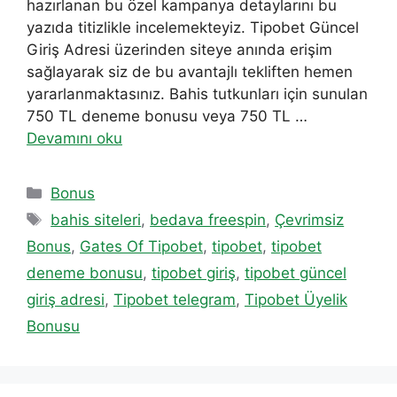
hazırlanan bu özel kampanya detaylarını bu
yazıda titizlikle incelemekteyiz. Tipobet Güncel
Giriş Adresi üzerinden siteye anında erişim
sağlayarak siz de bu avantajlı tekliften hemen
yararlanmaktasınız. Bahis tutkunları için sunulan
750 TL deneme bonusu veya 750 TL …
Devamını oku
Kategoriler
Bonus
Etiketler
bahis siteleri
,
bedava freespin
,
Çevrimsiz
Bonus
,
Gates Of Tipobet
,
tipobet
,
tipobet
deneme bonusu
,
tipobet giriş
,
tipobet güncel
giriş adresi
,
Tipobet telegram
,
Tipobet Üyelik
Bonusu