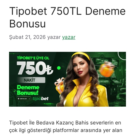
Tipobet 750TL Deneme
Bonusu
Şubat 21, 2026
yazar
yazar
Tipobet İle Bedava Kazanç Bahis severlerin en
çok ilgi gösterdiği platformlar arasında yer alan