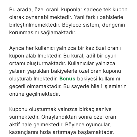
Bu arada, özel oranlı kuponlar sadece tek kupon
olarak oynanabilmektedir. Yani farklı bahislerle
birleştirilmemektedir. Böylece sistem, dengenin
korunmasını sağlamaktadır.
Ayrıca her kullanıcı yalnızca bir kez özel oranlı
kupon alabilmektedir. Bu kural, adil bir oyun
ortamı oluşturmaktadır. Kullanıcılar yalnızca
yatırım yaptıkları bakiyelerle özel oran kuponu
oluşturabilmektedir.
Bonus
bakiyesi kullanımı
geçerli olmamaktadır. Bu sayede hileli işlemlerin
önüne geçilmektedir.
Kuponu oluşturmak yalnızca birkaç saniye
sürmektedir. Onaylandıktan sonra özel oran
aktif hale gelmektedir. Böylece oyuncular,
kazançlarını hızla artırmaya başlamaktadır.