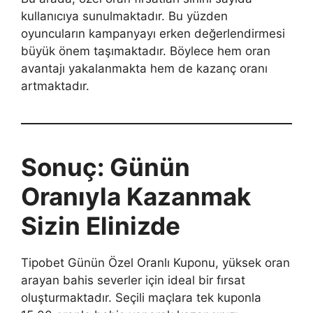
kullanıcıya sunulmaktadır. Bu yüzden
oyuncuların kampanyayı erken değerlendirmesi
büyük önem taşımaktadır. Böylece hem oran
avantajı yakalanmakta hem de kazanç oranı
artmaktadır.
Sonuç: Günün
Oranıyla Kazanmak
Sizin Elinizde
Tipobet Günün Özel Oranlı Kuponu, yüksek oran
arayan bahis severler için ideal bir fırsat
oluşturmaktadır. Seçili maçlara tek kuponla