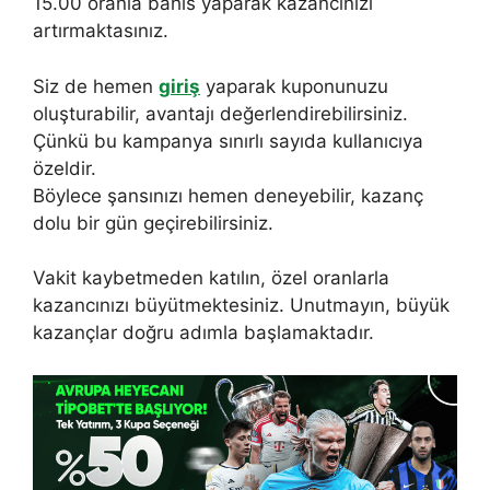
15.00 oranla bahis yaparak kazancınızı
artırmaktasınız.
Siz de hemen
giriş
yaparak kuponunuzu
oluşturabilir, avantajı değerlendirebilirsiniz.
Çünkü bu kampanya sınırlı sayıda kullanıcıya
özeldir.
Böylece şansınızı hemen deneyebilir, kazanç
dolu bir gün geçirebilirsiniz.
Vakit kaybetmeden katılın, özel oranlarla
kazancınızı büyütmektesiniz. Unutmayın, büyük
kazançlar doğru adımla başlamaktadır.