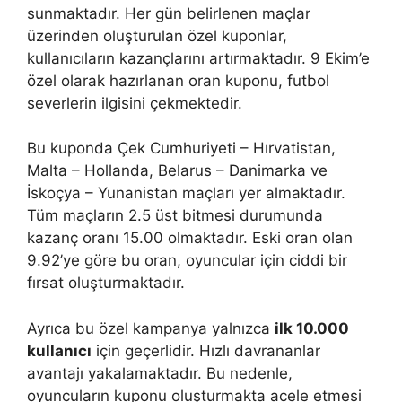
sunmaktadır. Her gün belirlenen maçlar
üzerinden oluşturulan özel kuponlar,
kullanıcıların kazançlarını artırmaktadır. 9 Ekim’e
özel olarak hazırlanan oran kuponu, futbol
severlerin ilgisini çekmektedir.
Bu kuponda Çek Cumhuriyeti – Hırvatistan,
Malta – Hollanda, Belarus – Danimarka ve
İskoçya – Yunanistan maçları yer almaktadır.
Tüm maçların 2.5 üst bitmesi durumunda
kazanç oranı 15.00 olmaktadır. Eski oran olan
9.92’ye göre bu oran, oyuncular için ciddi bir
fırsat oluşturmaktadır.
Ayrıca bu özel kampanya yalnızca
ilk 10.000
kullanıcı
için geçerlidir. Hızlı davrananlar
avantajı yakalamaktadır. Bu nedenle,
oyuncuların kuponu oluşturmakta acele etmesi