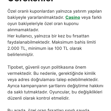
Özel oranlı kuponlardan yalnızca yatırım yapılan
bakiyeyle yararlanılmaktadır.
Casino
veya farklı
oyun bakiyeleriyle özel oran kuponu
alınmamaktadır.
Her kullanıcı, yalnızca bir kez bu fırsattan
faydalanabilmektedir. Maksimum bahis limiti
2.000 TL, minimum ise 100 TL olarak
belirlenmiştir.
Tipobet, güvenli oyun politikasına önem
vermektedir. Bu nedenle, gerektiğinde kimlik
veya adres doğrulaması talep edebilmektedir.
Ayrıca kampanyanın şartlarını değiştirme hakkını
da saklı tutmaktadır. Oyuncular, bu değişiklikleri
düzenli olarak kontrol etmelidir.
Bu arada, özel oran fırsatları sınırlı sayıda