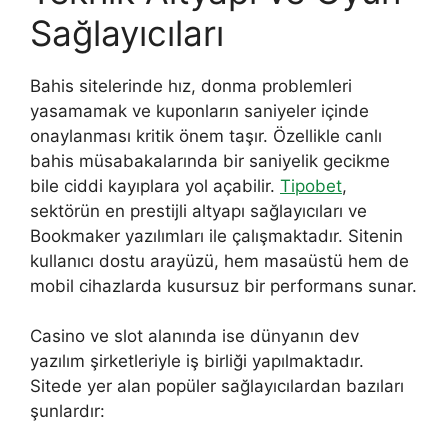
Sağlayıcıları
Bahis sitelerinde hız, donma problemleri
yasamamak ve kuponların saniyeler içinde
onaylanması kritik önem taşır. Özellikle canlı
bahis müsabakalarında bir saniyelik gecikme
bile ciddi kayıplara yol açabilir.
Tipobet
,
sektörün en prestijli altyapı sağlayıcıları ve
Bookmaker yazılımları ile çalışmaktadır. Sitenin
kullanıcı dostu arayüzü, hem masaüstü hem de
mobil cihazlarda kusursuz bir performans sunar.
Casino ve slot alanında ise dünyanın dev
yazılım şirketleriyle iş birliği yapılmaktadır.
Sitede yer alan popüler sağlayıcılardan bazıları
şunlardır: