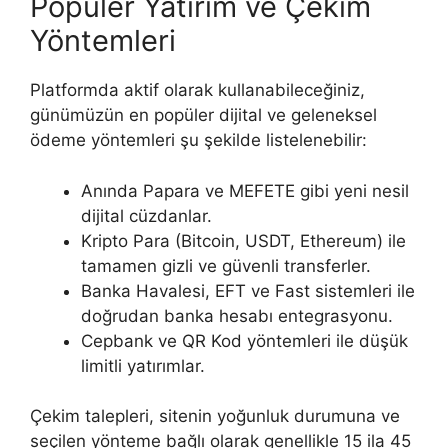
Popüler Yatırım ve Çekim
Yöntemleri
Platformda aktif olarak kullanabileceğiniz,
günümüzün en popüler dijital ve geleneksel
ödeme yöntemleri şu şekilde listelenebilir:
Anında Papara ve MEFETE gibi yeni nesil
dijital cüzdanlar.
Kripto Para (Bitcoin, USDT, Ethereum) ile
tamamen gizli ve güvenli transferler.
Banka Havalesi, EFT ve Fast sistemleri ile
doğrudan banka hesabı entegrasyonu.
Cepbank ve QR Kod yöntemleri ile düşük
limitli yatırımlar.
Çekim talepleri, sitenin yoğunluk durumuna ve
seçilen yönteme bağlı olarak genellikle 15 ila 45