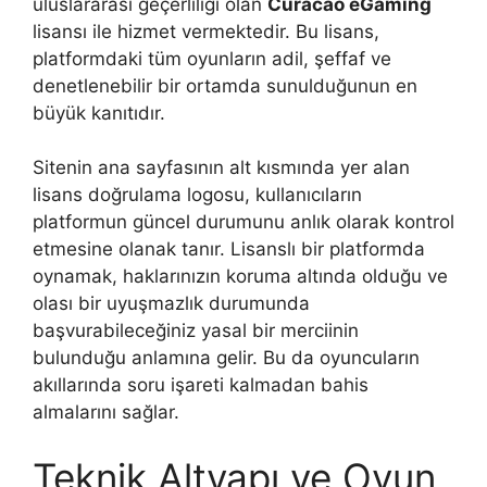
uluslararası geçerliliği olan
Curacao eGaming
lisansı ile hizmet vermektedir. Bu lisans,
platformdaki tüm oyunların adil, şeffaf ve
denetlenebilir bir ortamda sunulduğunun en
büyük kanıtıdır.
Sitenin ana sayfasının alt kısmında yer alan
lisans doğrulama logosu, kullanıcıların
platformun güncel durumunu anlık olarak kontrol
etmesine olanak tanır. Lisanslı bir platformda
oynamak, haklarınızın koruma altında olduğu ve
olası bir uyuşmazlık durumunda
başvurabileceğiniz yasal bir merciinin
bulunduğu anlamına gelir. Bu da oyuncuların
akıllarında soru işareti kalmadan bahis
almalarını sağlar.
Teknik Altyapı ve Oyun