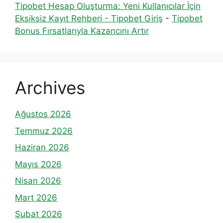
Tipobet Hesap Oluşturma: Yeni Kullanıcılar İçin
Eksiksiz Kayıt Rehberi - Tipobet Giriş
-
Tipobet
Bonus Fırsatlarıyla Kazancını Artır
Archives
Ağustos 2026
Temmuz 2026
Haziran 2026
Mayıs 2026
Nisan 2026
Mart 2026
Şubat 2026