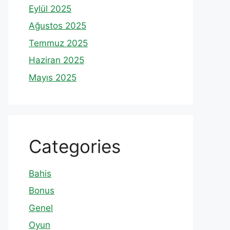
Eylül 2025
Ağustos 2025
Temmuz 2025
Haziran 2025
Mayıs 2025
Categories
Bahis
Bonus
Genel
Oyun