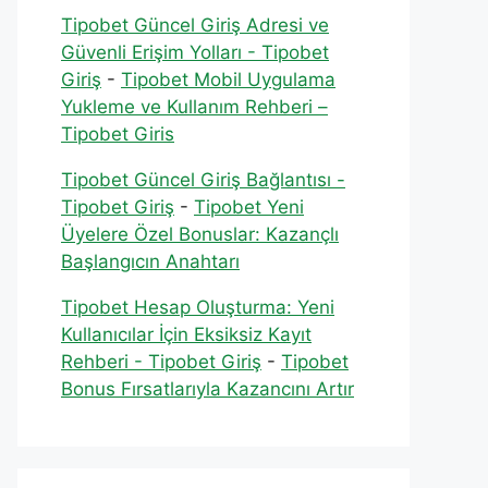
Tipobet Güncel Giriş Adresi ve
Güvenli Erişim Yolları - Tipobet
Giriş
-
Tipobet Mobil Uygulama
Yukleme ve Kullanım Rehberi –
Tipobet Giris
Tipobet Güncel Giriş Bağlantısı -
Tipobet Giriş
-
Tipobet Yeni
Üyelere Özel Bonuslar: Kazançlı
Başlangıcın Anahtarı
Tipobet Hesap Oluşturma: Yeni
Kullanıcılar İçin Eksiksiz Kayıt
Rehberi - Tipobet Giriş
-
Tipobet
Bonus Fırsatlarıyla Kazancını Artır