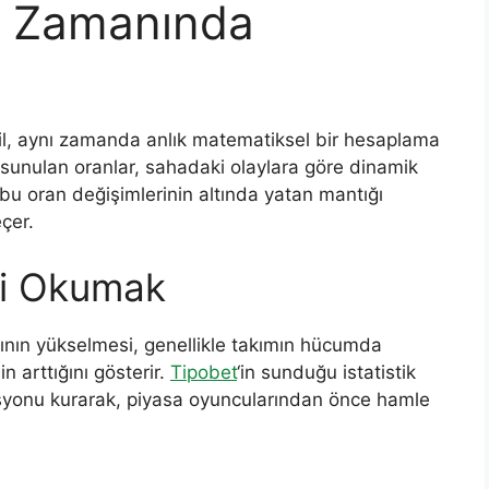
rı Zamanında
il, aynı zamanda anlık matematiksel bir hesaplama
sunulan oranlar, sahadaki olaylara göre dinamik
, bu oran değişimlerinin altında yatan mantığı
çer.
eri Okumak
ının yükselmesi, genellikle takımın hücumda
n arttığını gösterir.
Tipobet
‘in sunduğu istatistik
lasyonu kurarak, piyasa oyuncularından önce hamle