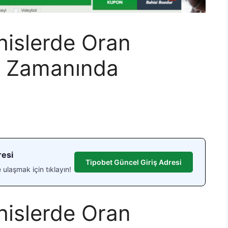
hislerde Oran
rı Zamanında
resi
Tipobet Güncel Giriş Adresi
ulaşmak için tıklayın!
hislerde Oran