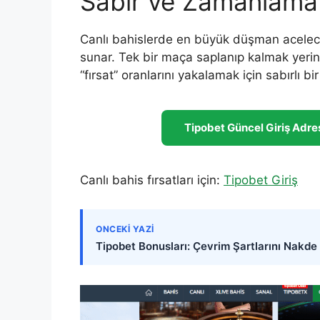
Sabır ve Zamanlama
Canlı bahislerde en büyük düşman acelecil
sunar. Tek bir maça saplanıp kalmak yeri
“fırsat” oranlarını yakalamak için sabırlı bi
Tipobet Güncel Giriş Adre
Canlı bahis fırsatları için:
Tipobet Giriş
ONCEKI YAZI
Tipobet Bonusları: Çevrim Şartlarını Nakd