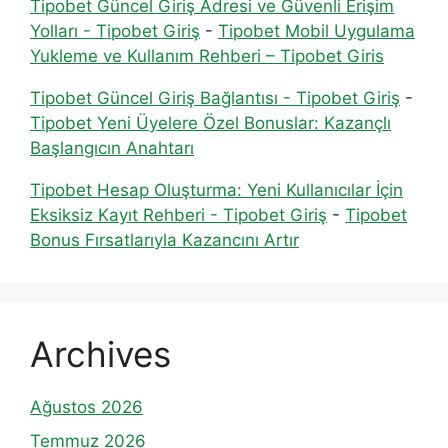
Tipobet Güncel Giriş Adresi ve Güvenli Erişim
Yolları - Tipobet Giriş
-
Tipobet Mobil Uygulama
Yukleme ve Kullanım Rehberi – Tipobet Giris
Tipobet Güncel Giriş Bağlantısı - Tipobet Giriş
-
Tipobet Yeni Üyelere Özel Bonuslar: Kazançlı
Başlangıcın Anahtarı
Tipobet Hesap Oluşturma: Yeni Kullanıcılar İçin
Eksiksiz Kayıt Rehberi - Tipobet Giriş
-
Tipobet
Bonus Fırsatlarıyla Kazancını Artır
Archives
Ağustos 2026
Temmuz 2026