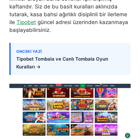
kaftandır. Siz de bu basit kuralları aklınızda
tutarak, kasa bahsi ağırlıklı disiplinli bir ilerleme
ile
Tipobet
güncel adresi üzerinden kazanmaya
başlayabilirsiniz.
ONCEKI YAZI
Tipobet Tombala ve Canlı Tombala Oyun
Kuralları →