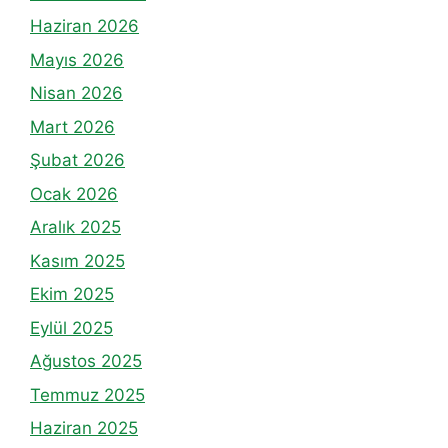
Haziran 2026
Mayıs 2026
Nisan 2026
Mart 2026
Şubat 2026
Ocak 2026
Aralık 2025
Kasım 2025
Ekim 2025
Eylül 2025
Ağustos 2025
Temmuz 2025
Haziran 2025