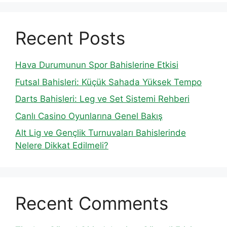
Recent Posts
Hava Durumunun Spor Bahislerine Etkisi
Futsal Bahisleri: Küçük Sahada Yüksek Tempo
Darts Bahisleri: Leg ve Set Sistemi Rehberi
Canlı Casino Oyunlarına Genel Bakış
Alt Lig ve Gençlik Turnuvaları Bahislerinde
Nelere Dikkat Edilmeli?
Recent Comments