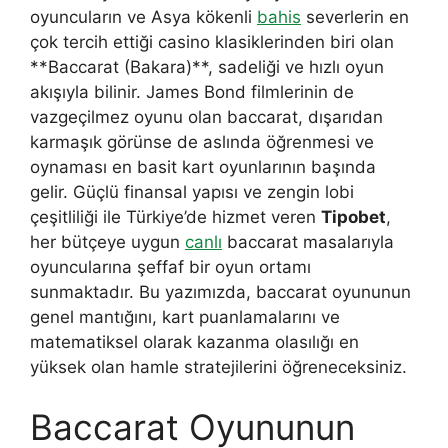
oyuncuların ve Asya kökenli
bahis
severlerin en
çok tercih ettiği casino klasiklerinden biri olan
**Baccarat (Bakara)**, sadeliği ve hızlı oyun
akışıyla bilinir. James Bond filmlerinin de
vazgeçilmez oyunu olan baccarat, dışarıdan
karmaşık görünse de aslında öğrenmesi ve
oynaması en basit kart oyunlarının başında
gelir. Güçlü finansal yapısı ve zengin lobi
çeşitliliği ile Türkiye’de hizmet veren
Tipobet
,
her bütçeye uygun
canlı
baccarat masalarıyla
oyuncularına şeffaf bir oyun ortamı
sunmaktadır. Bu yazımızda, baccarat oyununun
genel mantığını, kart puanlamalarını ve
matematiksel olarak kazanma olasılığı en
yüksek olan hamle stratejilerini öğreneceksiniz.
Baccarat Oyununun