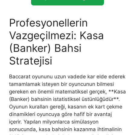
Profesyonellerin
Vazgeçilmezi: Kasa
(Banker) Bahsi
Stratejisi
Baccarat oyununu uzun vadede kar elde ederek
tamamlamak isteyen bir oyuncunun bilmesi
gereken en önemli matematiksel gerçek, **Kasa
(Banker) bahsinin istatistiksel üstünlüğüdür**.
Oyunun kuralları gereği, kasanın ek kart çekme
dinamikleri oyuncuya göre hafif bir avantaj
içerir. Yapılan milyonlarca simülasyon
sonucunda, kasa bahsinin kazanma ihtimalinin